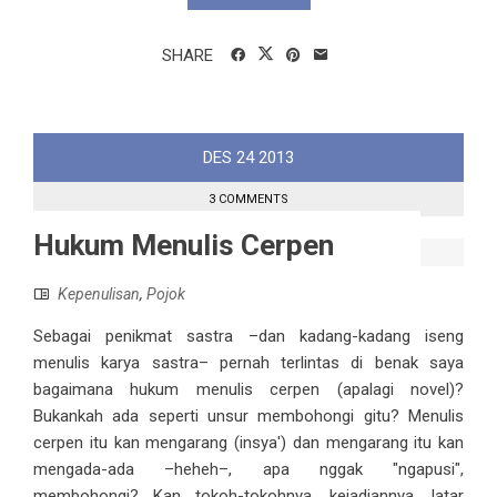
SHARE
DES
24
2013
3 COMMENTS
Hukum Menulis Cerpen
Kepenulisan
,
Pojok
Sebagai penikmat sastra –dan kadang-kadang iseng
menulis karya sastra– pernah terlintas di benak saya
bagaimana hukum menulis cerpen (apalagi novel)?
Bukankah ada seperti unsur membohongi gitu? Menulis
cerpen itu kan mengarang (insya') dan mengarang itu kan
mengada-ada –heheh–, apa nggak "ngapusi",
membohongi? Kan tokoh-tokohnya, kejadiannya, latar