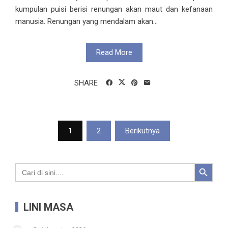
kumpulan puisi berisi renungan akan maut dan kefanaan
manusia. Renungan yang mendalam akan...
Read More
SHARE
Paginasi
1
2
Berikutnya
pos
Search Button
Search
for:
LINI MASA