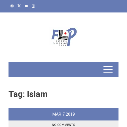
Skip
to
content
Tag:
Islam
MAR
7
2019
NO COMMENTS