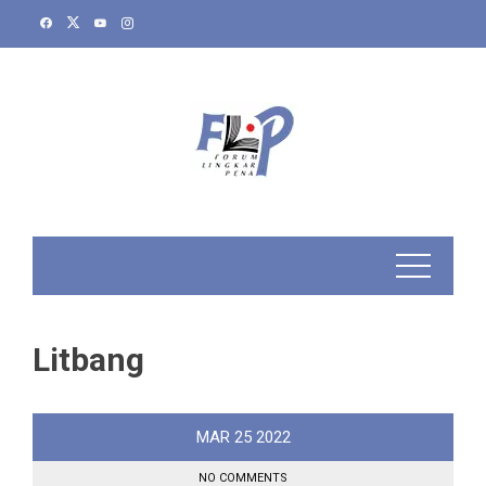
Skip
to
content
Litbang
MAR
25
2022
NO COMMENTS