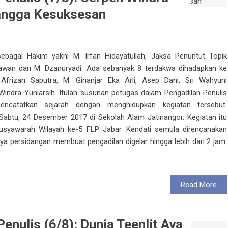
angga Kesuksesan
sebagai Hakim yakni M. Irfan Hidayatullah, Jaksa Penuntut Topik
iawan dan M. Dzanuryadi. Ada sebanyak 8 terdakwa dihadapkan ke
Afrizan Saputra, M. Ginanjar Eka Arli, Asep Dani, Sri Wahyuni
n Windra Yuniarsih. Itulah susunan petugas dalam Pengadilan Penulis
catatkan sejarah dengan menghidupkan kegiatan tersebut.
Sabtu, 24 Desember 2017 di Sekolah Alam Jatinangor. Kegiatan itu
Musyawarah Wilayah ke-5 FLP Jabar. Kendati semula direncanakan
ya persidangan membuat pengadilan digelar hingga lebih dari 2 jam.
Read More
enulis (6/8): Dunia Teenlit Aya