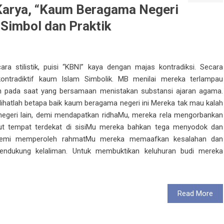
i Karya, “Kaum Beragama Negeri
r Simbol dan Praktik
ra stilistik, puisi “KBNI” kaya dengan majas kontradiksi. Secara
 kontradiktif kaum Islam Simbolik. MB menilai mereka terlampau
pada saat yang bersamaan menistakan substansi ajaran agama.
 lihatlah betapa baik kaum beragama negeri ini Mereka tak mau kalah
negeri lain, demi mendapatkan ridhaMu, mereka rela mengorbankan
ut tempat terdekat di sisiMu mereka bahkan tega menyodok dan
Demi memperoleh rahmatMu mereka memaafkan kesalahan dan
dukung kelaliman. Untuk membuktikan keluhuran budi mereka
Read More