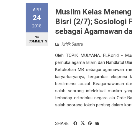
APR
Muslim Kelas Menenga
24
Bisri (2/7); Sosiologi
2018
sebagai Agamawan da
NO
COMMENTS
Kritik Sastra
Oleh TOPIK MULYANA, FLP.or.id - Mus
pemuka agama Islam dari Nahdlatul Ulama
Ketokohan MB sebagai agamawan memil
karya-karyanya, tergambar ekspresi 
berdimensi sosial. Keagamawanan dan
salah seorang intelektual muslim yan
terhadap ortodoksi negara ala Orde Bar
salah seorang tokoh penting dalam kont
SHARE