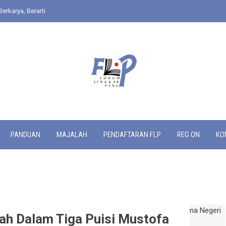
Berkarya, Berarti
PANDUAN
MAJALAH
PENDAFTARAN FLP
REG ON
KO
h Dalam Tiga Puisi Mustofa