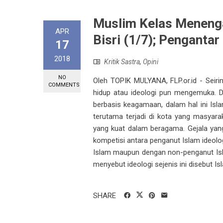
Muslim Kelas Menenga
APR
Bisri (1/7); Pengantar
17
2018
Kritik Sastra
,
Opini
NO
Oleh TOPIK MULYANA, FLP.or.id - Seiri
COMMENTS
hidup atau ideologi pun mengemuka. Di
berbasis keagamaan, dalam hal ini Isla
terutama terjadi di kota yang masyar
yang kuat dalam beragama. Gejala yang
kompetisi antara penganut Islam ideolo
Islam maupun dengan non-penganut Isl
menyebut ideologi sejenis ini disebut Isla
SHARE