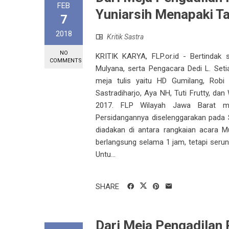
FEB
Yuniarsih Menapaki T
7
2018
Kritik Sastra
NO
KRITIK KARYA, FLP.or.id - Bertindak 
COMMENTS
Mulyana, serta Pengacara Dedi L. Set
meja tulis yaitu HD Gumilang, Robi 
Sastradiharjo, Aya NH, Tuti Frutty, da
2017. FLP Wilayah Jawa Barat men
Persidangannya diselenggarakan pada 
diadakan di antara rangkaian acara 
berlangsung selama 1 jam, tetapi serun
Untu...
SHARE
Dari Meja Pengadilan P