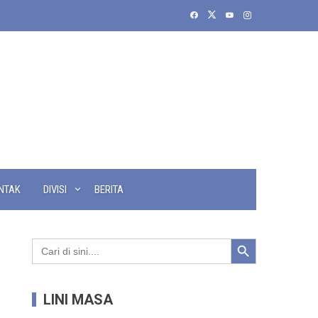
NTAK
DIVISI
BERITA
Search Button
Search
for:
LINI MASA