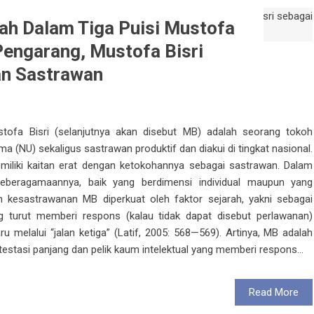
h Dalam Tiga Puisi Mustofa
 Pengarang, Mustofa Bisri
n Sastrawan
tofa Bisri (selanjutnya akan disebut MB) adalah seorang tokoh
 (NU) sekaligus sastrawan produktif dan diakui di tingkat nasional.
iki kaitan erat dengan ketokohannya sebagai sastrawan. Dalam
keberagamaannya, baik yang berdimensi individual maupun yang
 kesastrawanan MB diperkuat oleh faktor sejarah, yakni sebagai
g turut memberi respons (kalau tidak dapat disebut perlawanan)
u melalui “jalan ketiga” (Latif, 2005: 568—569). Artinya, MB adalah
estasi panjang dan pelik kaum intelektual yang memberi respons...
Read More