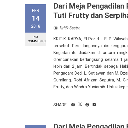
Dari Meja Pengadilan 
FEB
Tuti Frutty dan Serpi
14
2018
Kritik Sastra
NO
KRITIK KARYA, FLP.or.id - FLP Wilay
COMMENTS
tersebut. Persidangannya diselengga
Kegiatan itu diadakan di antara ran
direncanakan berlangsung selama 1 ja
lebih dari 2 jam. Bertindak sebagai Hak
Pengacara Dedi L. Setiawan dan M. Dzan
Gumilang, Robi Afrizan Saputra, M. Gin
Frutty, dan Windra Yuniarsih. Untuk kep
SHARE
Dari Meja Pengadilan 