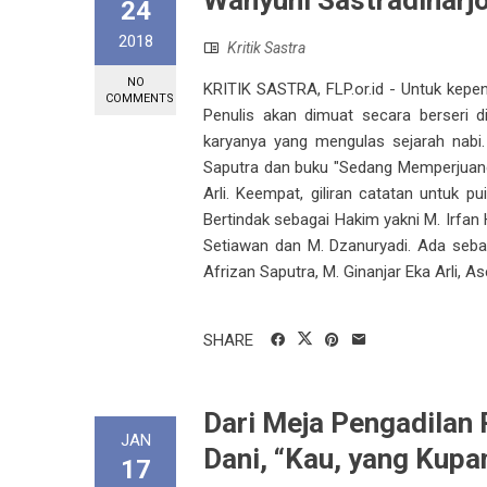
Wahyuni Sastradiharjo
24
2018
Kritik Sastra
NO
KRITIK SASTRA, FLP.or.id - Untuk kepe
COMMENTS
Penulis akan dimuat secara berseri d
karyanya yang mengulas sejarah nabi.
Saputra dan buku "Sedang Memperjuangk
Arli. Keempat, giliran catatan untuk pui
Bertindak sebagai Hakim yakni M. Irfan 
Setiawan dan M. Dzanuryadi. Ada seba
Afrizan Saputra, M. Ginanjar Eka Arli, As
SHARE
Dari Meja Pengadilan P
JAN
Dani, “Kau, yang Kupa
17