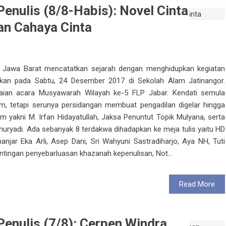
Penulis (8/8-Habis): Novel Cinta
han Cahaya Cinta
ah Jawa Barat mencatatkan sejarah dengan menghidupkan kegiatan
rakan pada Sabtu, 24 Desember 2017 di Sekolah Alam Jatinangor.
gkaian acara Musyawarah Wilayah ke-5 FLP Jabar. Kendati semula
m, tetapi serunya persidangan membuat pengadilan digelar hingga
im yakni M. Irfan Hidayatullah, Jaksa Penuntut Topik Mulyana, serta
uryadi. Ada sebanyak 8 terdakwa dihadapkan ke meja tulis yaitu HD
anjar Eka Arli, Asep Dani, Sri Wahyuni Sastradiharjo, Aya NH, Tuti
entingan penyebarluasan khazanah kepenulisan, Not...
Read More
Penulis (7/8): Cerpen Windra