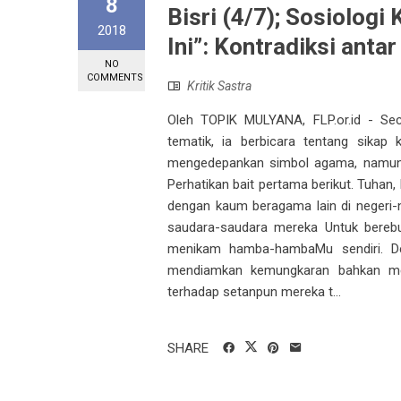
8
Bisri (4/7); Sosiolog
2018
Ini”: Kontradiksi anta
NO
COMMENTS
Kritik Sastra
Oleh TOPIK MULYANA, FLP.or.id - Seca
tematik, ia berbicara tentang sikap
mengedepankan simbol agama, namun 
Perhatikan bait pertama berikut. Tuhan,
dengan kaum beragama lain di negeri-
saudara-saudara mereka Untuk bereb
menikam hamba-hambaMu sendiri. 
mendiamkan kemungkaran bahkan men
terhadap setanpun mereka t...
SHARE