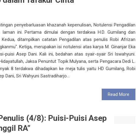
 dalam Tafakur Cinta
ntingan penyebarluasan khazanah kepenulisan, Notulensi Pengadilan
i laman ini. Pertama dimulai dengan terdakwa H.D. Gumilang dan
 Kedua, ditampilkan catatan Pengadilan atas penulis Robi Afrizan
anmu". Ketiga, merupakan isi notulensi atas karya M. Ginanjar Eka
si-puisi Asep Dani. Kali ini, bedahan atas syair-syair Sri Iswahyuni.
Hidayatullah, Jaksa Penuntut Topik Mulyana, serta Pengacara Dedi L.
nyak 8 terdakwa dihadapkan ke meja tulis yaitu HD Gumilang, Robi
ep Dani, Sri Wahyuni Sastradiharjo...
Read More
enulis (4/8): Puisi-Puisi Asep
nggil RA”