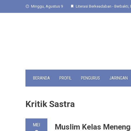
Skip
Minggu, Agustus 9
Literasi Berkeadaban - Berbakti, 
to
content
BERANDA
PROFIL
PENGURUS
JARINGAN
Kritik Sastra
MEI
Muslim Kelas Menenga