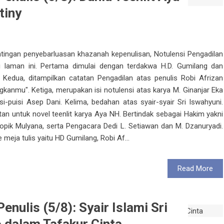
tiny
ntingan penyebarluasan khazanah kepenulisan, Notulensi Pengadilan
i laman ini. Pertama dimulai dengan terdakwa H.D. Gumilang dan
 Kedua, ditampilkan catatan Pengadilan atas penulis Robi Afrizan
anmu". Ketiga, merupakan isi notulensi atas karya M. Ginanjar Eka
isi-puisi Asep Dani. Kelima, bedahan atas syair-syair Sri Iswahyuni.
an untuk novel teenlit karya Aya NH. Bertindak sebagai Hakim yakni
Topik Mulyana, serta Pengacara Dedi L. Setiawan dan M. Dzanuryadi.
eja tulis yaitu HD Gumilang, Robi Af...
Read More
enulis (5/8): Syair Islami Sri