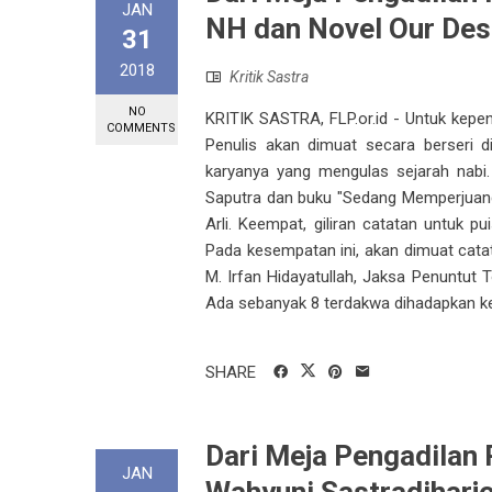
JAN
NH dan Novel Our Des
31
2018
Kritik Sastra
NO
KRITIK SASTRA, FLP.or.id - Untuk kepe
COMMENTS
Penulis akan dimuat secara berseri d
karyanya yang mengulas sejarah nabi.
Saputra dan buku "Sedang Memperjuangk
Arli. Keempat, giliran catatan untuk pu
Pada kesempatan ini, akan dimuat catat
M. Irfan Hidayatullah, Jaksa Penuntut 
Ada sebanyak 8 terdakwa dihadapkan ke m
SHARE
Dari Meja Pengadilan P
JAN