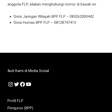
anggota FLP, silakan menghubungi nomor di bawah ini:
Divisi Jaringan Wilayah BPP FLP – 085262000442
Divisi Humas BPP FLP – 08128747415
Ikuti Kami di Media Sosial
Instagram
Twitter
Facebook
YouTube
Profil FLP
Pengurus (BPP)