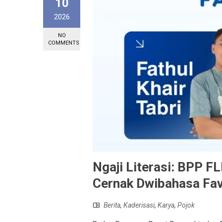
10
2026
NO
COMMENTS
Ngaji Literasi: BPP F
Cernak Dwibahasa Favo
Berita
,
Kaderisasi
,
Karya
,
Pojok