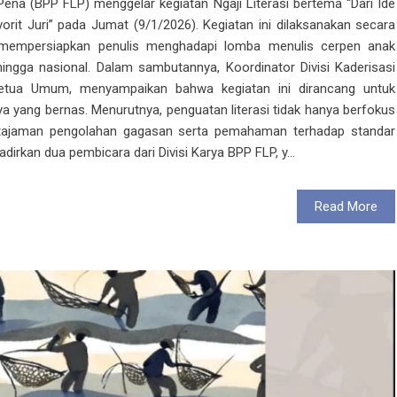
na (BPP FLP) menggelar kegiatan Ngaji Literasi bertema “Dari Ide
rit Juri” pada Jumat (9/1/2026). Kegiatan ini dilaksanakan secara
 mempersiapkan penulis menghadapi lomba menulis cerpen anak
hingga nasional. Dalam sambutannya, Koordinator Divisi Kaderisasi
Ketua Umum, menyampaikan bahwa kegiatan ini dirancang untuk
ya yang bernas. Menurutnya, penguatan literasi tidak hanya berfokus
 ketajaman pengolahan gagasan serta pemahaman terhadap standar
adirkan dua pembicara dari Divisi Karya BPP FLP, y...
Read More