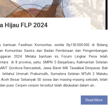
a Hijau FLP 2024
bantuan Fasilitasi Komunitas senilai Rp150.000.000 di Bidang
an Komunitas Sastra dari Badan Pembinaan dan Pengembangan
ggaran 2024. Melalui bantuan ini, Forum Lingkar Pena telah
ara di 8 provinsi, yaitu: SMPN 5 Banjarbaru, Kalimantan Selatan
AIT Qordova Rancaekek, Jawa Barat MA Tawakkal Denpasar, Bali
P Ishlahul Ummah Prabumulih, Sumatera Selatan MTsN 2 Maluku
, Aceh Besar Sebanyak 50 siswa dari masing-masing sekolah, telah
an puisi. Cerpen-cerpen tersebut telah dibukukan dalam an...
Read More