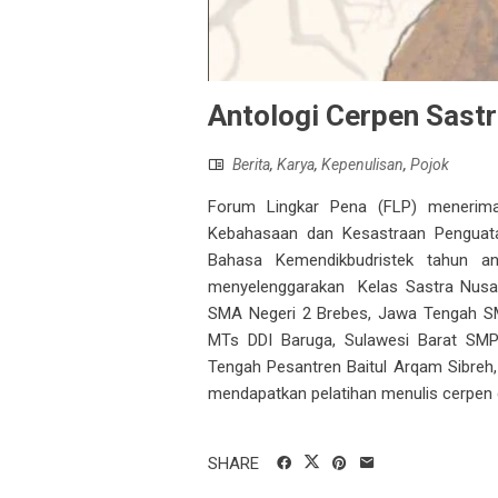
Antologi Cerpen Sastr
Berita
,
Karya
,
Kepenulisan
,
Pojok
Forum Lingkar Pena (FLP) menerima 
Kebahasaan dan Kesastraan Penguat
Bahasa Kemendikbudristek tahun an
menyelenggarakan Kelas Sastra Nusant
SMA Negeri 2 Brebes, Jawa Tengah SM
MTs DDI Baruga, Sulawesi Barat SM
Tengah Pesantren Baitul Arqam Sibreh
mendapatkan pelatihan menulis cerpen d
SHARE