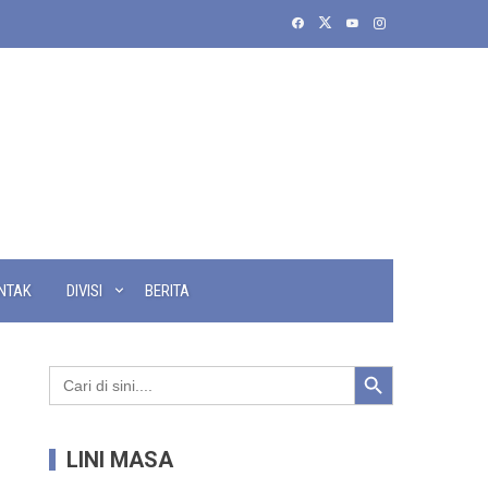
NTAK
DIVISI
BERITA
Search Button
Search
for:
LINI MASA