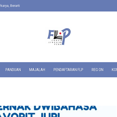
karya, Berarti
PANDUAN
MAJALAH
PENDAFTARAN FLP
REG ON
KO