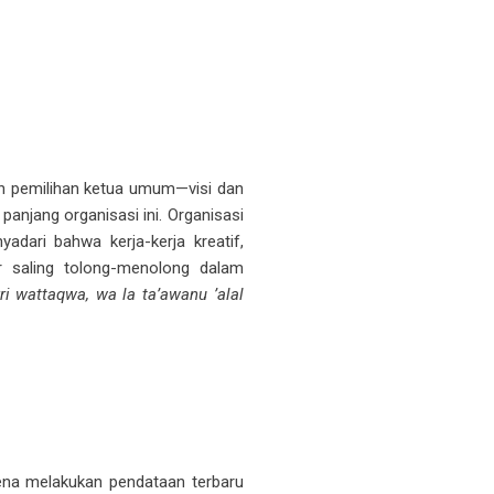
an pemilihan ketua umum—visi dan
anjang organisasi ini. Organisasi
adari bahwa kerja-kerja kreatif,
ar saling tolong-menolong dalam
ri wattaqwa, wa la ta’awanu ’alal
na melakukan pendataan terbaru