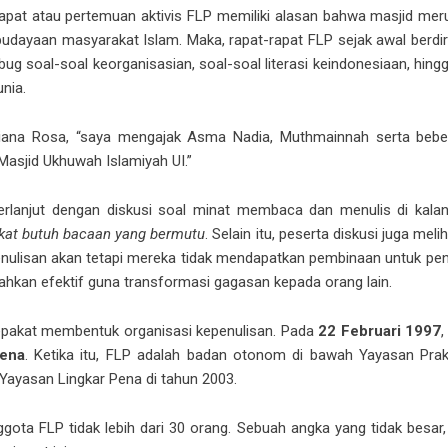
apat atau pertemuan aktivis FLP memiliki alasan bahwa masjid mer
dayaan masyarakat Islam. Maka, rapat-rapat FLP sejak awal berdiri h
mbug soal-soal keorganisasian, soal-soal literasi keindonesiaan, h
unia.
 Tiana Rosa, “saya mengajak Asma Nadia, Muthmainnah serta bebe
Mas­jid Ukhuwah Islamiyah UI.”
rlanjut dengan diskusi soal minat membaca dan menulis di kala
kat butuh bacaan yang bermutu
. Selain itu, peserta diskusi juga m
enulisan akan tetapi mereka tidak mendapatkan pembinaan untuk penin
bahkan efektif guna transformasi gagasan kepada orang lain.
rsepakat membentuk organisasi kepenulisan. Pada
22 Februari 1997
Pena
. Ketika itu, FLP adalah badan otonom di bawah Yayasan Prak
Yayasan Lingkar Pena di tahun 2003.
ota FLP tidak lebih dari 30 orang. Sebuah angka yang tidak besar, 