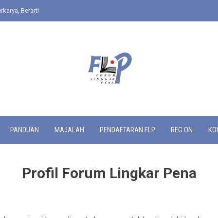
rkarya, Berarti
PANDUAN
MAJALAH
PENDAFTARAN FLP
REG ON
KO
Profil Forum Lingkar Pena