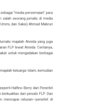
t sebagai “media persemaian” para
h salah seorang jurnalis di media
, Ummi, dan Saksi) Ahmad Mabruri
Jurnalis majalah Annida yang juga
aran FLP lewat Annida. Ceritanya,
pakat untuk mengadakan berbagai
 majalah keluarga Islam, kemudian
perti Halfino Berry dari Penerbit
erkualitas dari penulis FLP. Dari
an mencapai ratusan—penerbit di