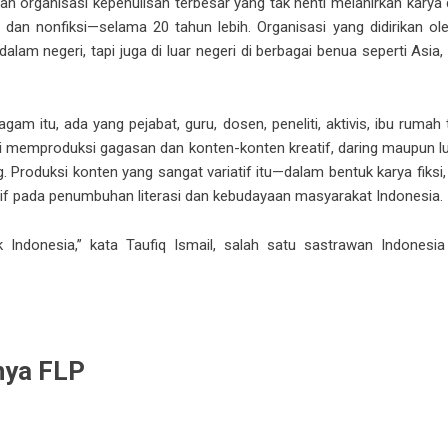
ah organisasi kepenulisan terbesar yang tak henti melahirkan kary
 dan nonfiksi—selama 20 tahun lebih. Organisasi yang didirikan oleh 
lam negeri, tapi juga di luar negeri di berbagai benua seperti Asia, 
gam itu, ada yang pejabat, guru, dosen, peneliti, aktivis, ibu ruma
i memproduksi gagasan dan konten-konten kreatif, daring maupun lu
g. Produksi konten yang sangat variatif itu—dalam bentuk karya fiksi, 
f pada penumbuhan literasi dan kebudayaan masyarakat Indonesia.
 Indonesia,” kata Taufiq Ismail, salah satu sastrawan Indones
nya FLP