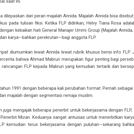
ai saat ini.
a dilepaskan dari peran majalah Annida. Majalah Annida bisa disebu
kus pada tulisan fiksi. Ketika FLP didirikan, Helvy Tiana Rosa adala
 dengan kebaikan hati General Manajer Ummi Group (Majalah Annida
 dan karya—bahkan perekrutan—bagi anggota FLP.
mpat diumumkan lewat Annida lewat rubrik khusus berisi info FLP. 
bercerita bahwa Ahmad Mabruri merupakan figur penting bagi perseb
 rancangan FLP kepada Mabruri yang kemudian tertarik dan berse
 tahun 1991 dengan beberapa kali perubahan format. Pernah sebagai
 dan majalah dengan segmentasi remaja muslim.
ah juga mengajak beberapa penerbit untuk bekerjasama dengan FLP, se
 Penerbit Mizan. Keduanya sangat antusias untuk menerbitkan karya b
 FLP kemudian terus bekerjasama dengan puluhan—sekarang bahk