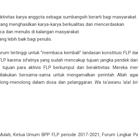
tivitas karya anggota sebagai sumbangsih berarti bagi masyarakat.
yang menghasilkan karya-karya berkualitas dan mencerdaskan.
 dan menulis di kalangan masyarakat.
g lebih baik bagi penulis.
um tertinggi untuk ”membaca kembali” landasan konstitusi FLP d
h FLP karena sifatnya yang sudah mencakup tujuan jangka pendek dan p
 tujuan para aktivis FLP berkumpul dan beraktivitas. Mereka meny
u dilakukan bersama-sama untuk mengamalkan perintah Allah ag
tolong-menolong dalam dosa dan pelanggaran.
Wa ta’awanu ’alal bir
ulati, Ketua Umum BPP FLP periode 2017-2021, Forum Lingkar Pe