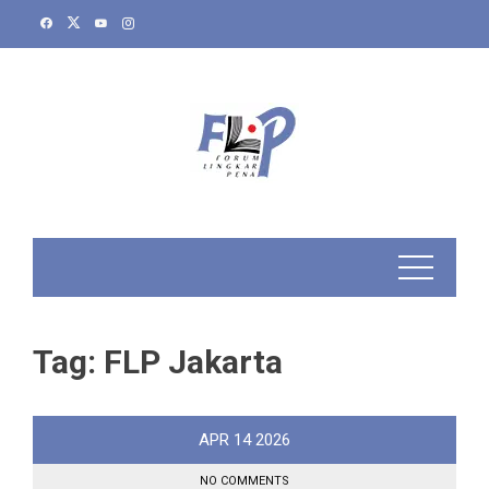
Skip
to
content
Tag:
FLP Jakarta
APR
14
2026
NO COMMENTS