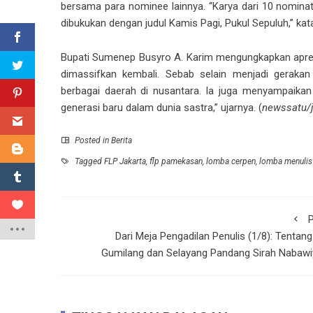
bersama para nominee lainnya. “Karya dari 10 nominat
dibukukan dengan judul Kamis Pagi, Pukul Sepuluh,” kat
Bupati Sumenep Busyro A. Karim mengungkapkan apresia
dimassifkan kembali. Sebab selain menjadi geraka
berbagai daerah di nusantara. Ia juga menyampaika
generasi baru dalam dunia sastra,” ujarnya. (
newssatu/j
Posted in
Berita
Tagged
FLP Jakarta
,
flp pamekasan
,
lomba cerpen
,
lomba menulis
P
Dari Meja Pengadilan Penulis (1/8): Tentan
Gumilang dan Selayang Pandang Sirah Nabawi