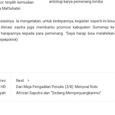
antologi karya pemenang lomba
or terpilih kemudian
a Maftuhatin.
sinya. Ia mengatakan, untuk kedepannya, kegiatan seperti ini bisa
n literasi sastra juga membantu promosi kabupaten Sumenep ke
n harapannya kepada para pemenang. “Saya harap bisa melahirkan
ejakpiknik
)
rev
Next
g HD
Dari Meja Pengadilan Penulis (2/8): Menyoal Robi
yah
Afrizan Saputra dan “Sedang Memperjuangkanmu”