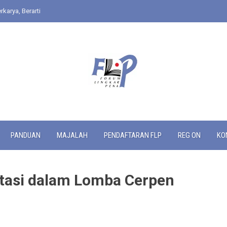
rkarya, Berarti
PANDUAN
MAJALAH
PENDAFTARAN FLP
REG ON
KO
stasi dalam Lomba Cerpen