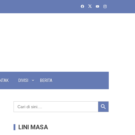
NTAK
DIVISI
BERITA
Search Button
Search
for:
LINI MASA