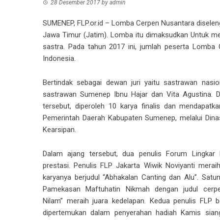
28 Desember 2017
by
admin
SUMENEP, FLP.or.id – Lomba Cerpen Nusantara disele
Jawa Timur (Jatim). Lomba itu dimaksudkan Untuk me
sastra. Pada tahun 2017 ini, jumlah peserta Lomba
Indonesia.
Bertindak sebagai dewan juri yaitu sastrawan nasion
sastrawan Sumenep Ibnu Hajar dan Vita Agustina. D
tersebut, diperoleh 10 karya finalis dan mendapatk
Pemerintah Daerah Kabupaten Sumenep, melalui Dina
Kearsipan.
Dalam ajang tersebut, dua penulis Forum Lingkar
prestasi. Penulis FLP Jakarta Wiwik Noviyanti merai
karyanya berjudul “Abhakalan Canting dan Alu”. Satun
Pamekasan Maftuhatin Nikmah dengan judul cerpe
Nilam” meraih juara kedelapan. Kedua penulis FLP 
dipertemukan dalam penyerahan hadiah Kamis siang