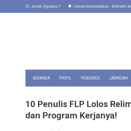
Skip
Jumat, Agustus 7
Literasi Berkeadaban - Berbakti, Be
to
content
BERANDA
PROFIL
PENGURUS
JARINGAN
10 Penulis FLP Lolos Reli
dan Program Kerjanya!