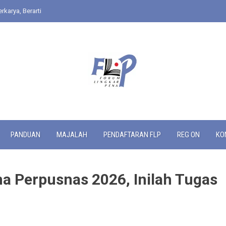
rkarya, Berarti
PANDUAN
MAJALAH
PENDAFTARAN FLP
REG ON
KO
ma Perpusnas 2026, Inilah Tugas