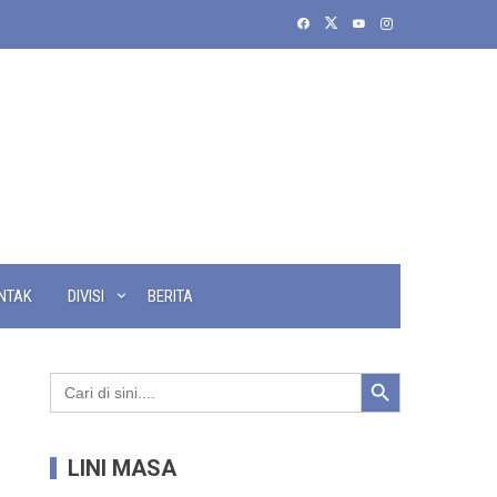
NTAK
DIVISI
BERITA
Search Button
Search
for:
LINI MASA