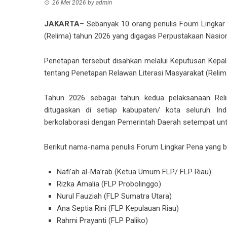
26 Mei 2026
by
admin
JAKARTA
– Sebanyak 10 orang penulis Foum Lingkar 
(Relima) tahun 2026 yang digagas Perpustakaan Nasion
Penetapan tersebut disahkan melalui Keputusan Kepa
tentang Penetapan Relawan Literasi Masyarakat (Relim
Tahun 2026 sebagai tahun kedua pelaksanaan Rel
ditugaskan di setiap kabupaten/ kota seluruh In
berkolaborasi dengan Pemerintah Daerah setempat untuk 
Berikut nama-nama penulis Forum Lingkar Pena yang be
Nafi’ah al-Ma’rab (Ketua Umum FLP/ FLP Riau)
Rizka Amalia (FLP Probolinggo)
Nurul Fauziah (FLP Sumatra Utara)
Ana Septia Rini (FLP Kepulauan Riau)
Rahmi Prayanti (FLP Paliko)