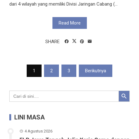
dari 4 wilayah yang memiliki Divisi Jaringan Cabang (...
Read More
SHARE
Paginasi
1
2
3
Berikutnya
pos
Search Button
Search
for:
LINI MASA
4 Agustus 2026