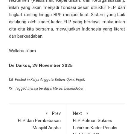
rekrutmen (Keislaman, Kepenulisan, dan Keorganisasian),
inilah yang akan menjadi fondasi besar struktur FLP dari
tingkat ranting hingga BPP menjadi kuat. Sistem yang baik
didukung oleh kader-kader FLP yang berdaya, maka inilah
cita-cita kita bersama, mewujudkan Indonesia yang literat
dan berkeadaban.
Wallahu a’lam
De Daikos, 29 November 2025
Posted in
Karya Anggota
,
Ketum
,
Opini
,
Pojok
Tagged
literasi berdaya
,
literasi berkeadaban
Prev
Next
FLP dan Pembebasan
FLP Polman Sukses
Masjidil Aqsha
Lahirkan Kader Penulis