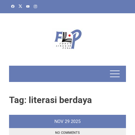
Skip
to
content
Tag:
literasi berdaya
NOV
29
2025
NO COMMENTS