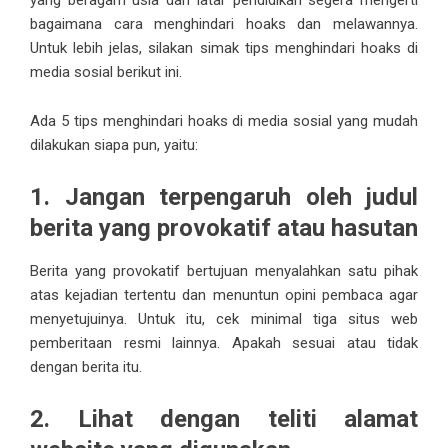
yang beragam usia dan latar pendidikan segera mengerti
bagaimana cara menghindari hoaks dan melawannya.
Untuk lebih jelas, silakan simak tips menghindari hoaks di
media sosial berikut ini.
Ada 5 tips menghindari hoaks di media sosial yang mudah
dilakukan siapa pun, yaitu:
1. Jangan terpengaruh oleh judul
berita yang provokatif atau hasutan
Berita yang provokatif bertujuan menyalahkan satu pihak
atas kejadian tertentu dan menuntun opini pembaca agar
menyetujuinya. Untuk itu, cek minimal tiga situs web
pemberitaan resmi lainnya. Apakah sesuai atau tidak
dengan berita itu.
2. Lihat dengan teliti alamat