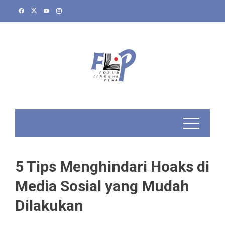
Skip
to
content
5 Tips Menghindari Hoaks di
Media Sosial yang Mudah
Dilakukan