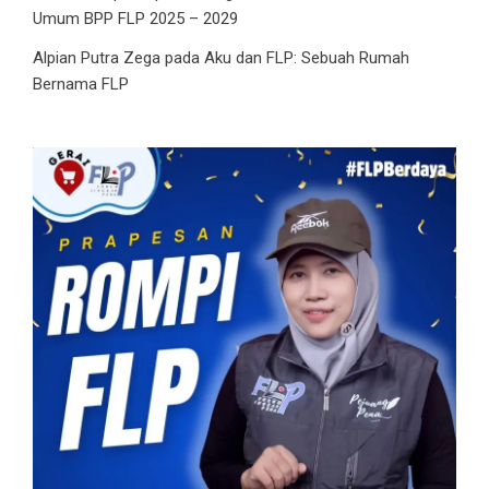
Umum BPP FLP 2025 – 2029
Alpian Putra Zega
pada
Aku dan FLP: Sebuah Rumah
Bernama FLP