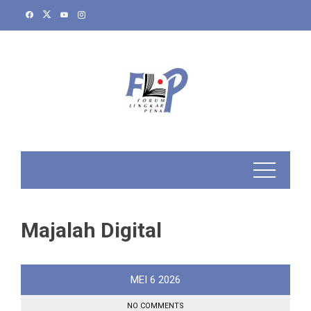
Skip
to
content
Majalah Digital
MEI
6
2026
NO COMMENTS