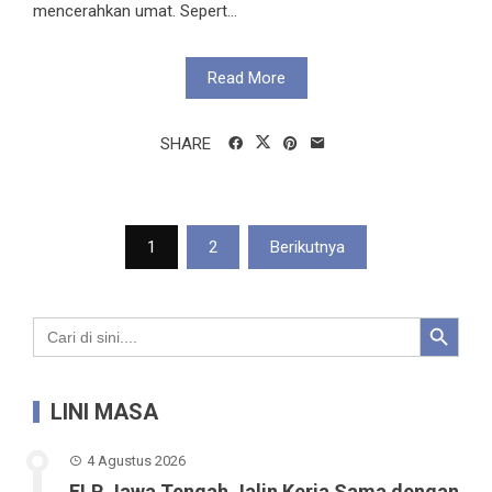
mencerahkan umat. Sepert...
Read More
SHARE
Paginasi
1
2
Berikutnya
pos
Search Button
Search
for:
LINI MASA
4 Agustus 2026
FLP Jawa Tengah Jalin Kerja Sama dengan