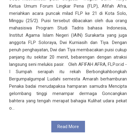
Ketua Umum Forum Lingkar Pena (FLP), Afifah Afra,
meriahkan acara puncak milad FLP ke 21 di Kota Solo,
Minggu (25/2). Puisi tersebut dibacakan oleh dua orang
mahasiswa Program Studi Tadris bahasa Indonesia,
Institut Agama Islam Negeri (IAIN) Surakarta yang juga
anggota FLP Soloraya, Dwi Kurniasih dan Tiya. Dengan
penuh penghayatan, Dwi dan Tiya membacakan puisi cukup
panjang itu sekitar 20 menit, bebarengan dengan atraksi
langsung seni melukis pasir. Oleh AFIFAH AFRA, FLP.or.id -
I Sumpah serapah itu rekah Berbongkahbongkah
Bergumpalgumpal Ludahi semesta Amarah berhamburan
Penaka badai merudapaksa hamparan samudra Mencipta
gelombang tinggi menampar dermaga Goncangkan
bahtera yang tengah merapat bahagia Kulihat udara pekat
o...
Read More