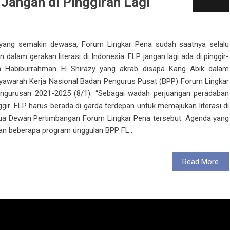
Jangan di Pinggiran Lagi
l yang semakin dewasa, Forum Lingkar Pena sudah saatnya selalu
dalam gerakan literasi di Indonesia. FLP jangan lagi ada di pinggir-
leh Habiburrahman El Shirazy yang akrab disapa Kang Abik dalam
awarah Kerja Nasional Badan Pengurus Pusat (BPP) Forum Lingkar
ngurusan 2021-2025 (8/1). “Sebagai wadah perjuangan peradaban
nggir. FLP harus berada di garda terdepan untuk memajukan literasi di
etua Dewan Pertimbangan Forum Lingkar Pena tersebut. Agenda yang
an beberapa program unggulan BPP FL...
Read More