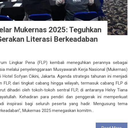
elar Mukernas 2025: Teguhkan
Gerakan Literasi Berkeadaban
m Lingkar Pena (FLP) kembali meneguhkan perannya sebagai
onesia melalui penyelenggaraan Musyawarah Kerja Nasional (Mukernas)
Hotel Sofyan Cikini, Jakarta. Agenda strategis tahunan ini menjadi
an FLP, dari tingkat cabang hingga wilayah, termasuk cabang FLP di
rut dihadiri oleh tokoh-tokoh sentral FLP, di antaranya Helvy Tiana
yatullah. Kehadiran para pendiri dan penggerak ini memperkuat
di inspirasi bagi seluruh peserta yang hadir. Mengusung tema
erkeadaban", Mukernas 2025 menegaskan komitm...
Read More