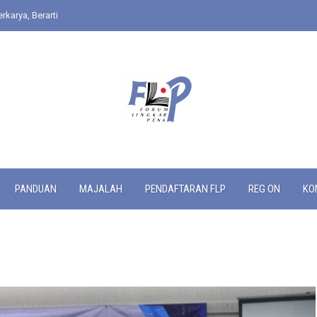
rkarya, Berarti
PANDUAN
MAJALAH
PENDAFTARAN FLP
REG ON
KO