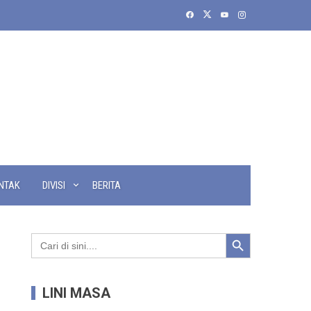
NTAK
DIVISI
BERITA
Search Button
Search
for:
LINI MASA