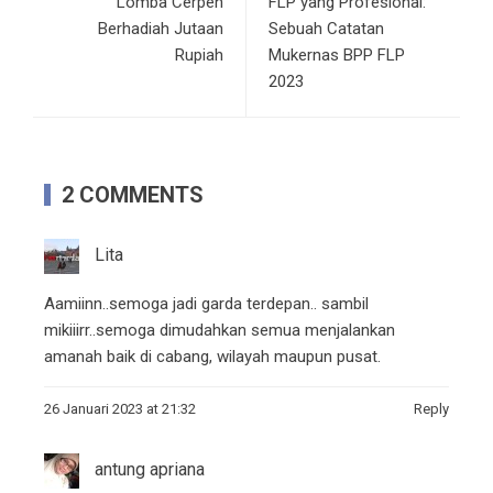
Lomba Cerpen
FLP yang Profesional:
Berhadiah Jutaan
Sebuah Catatan
Rupiah
Mukernas BPP FLP
2023
2 COMMENTS
Lita
Aamiinn..semoga jadi garda terdepan.. sambil
mikiiirr..semoga dimudahkan semua menjalankan
amanah baik di cabang, wilayah maupun pusat.
26 Januari 2023 at 21:32
Reply
antung apriana