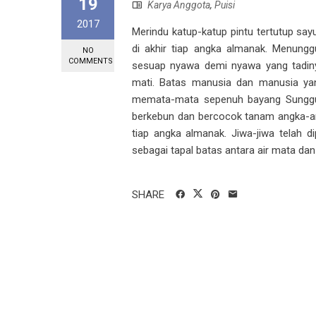
19
Karya Anggota
,
Puisi
2017
Merindu katup-katup pintu tertutup say
di akhir tiap angka almanak. Menung
NO
COMMENTS
sesuap nyawa demi nyawa yang tadiny
mati. Batas manusia dan manusia yang
memata-mata sepenuh bayang Sungguhn
berkebun dan bercocok tanam angka-an
tiap angka almanak. Jiwa-jiwa telah 
sebagai tapal batas antara air mata dan
SHARE