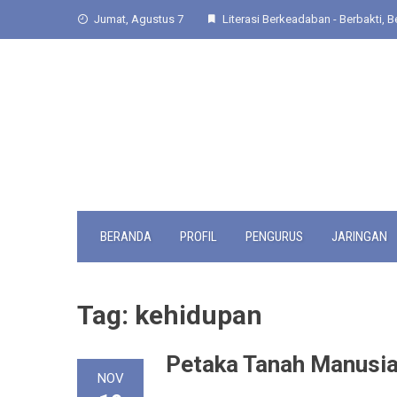
Skip
Jumat, Agustus 7
Literasi Berkeadaban - Berbakti, Be
to
content
BERANDA
PROFIL
PENGURUS
JARINGAN
Tag:
kehidupan
Petaka Tanah Manusi
NOV