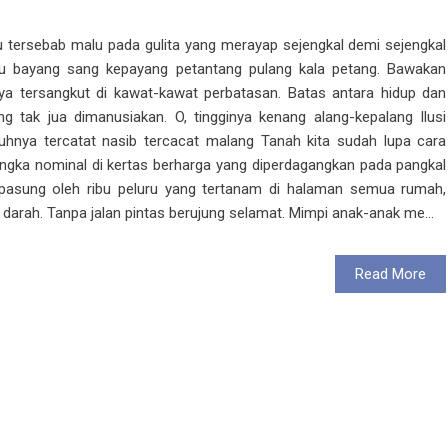
u tersebab malu pada gulita yang merayap sejengkal demi sejengkal
gu bayang sang kepayang petantang pulang kala petang. Bawakan
a tersangkut di kawat-kawat perbatasan. Batas antara hidup dan
 tak jua dimanusiakan. O, tingginya kenang alang-kepalang Ilusi
ya tercatat nasib tercacat malang Tanah kita sudah lupa cara
gka nominal di kertas berharga yang diperdagangkan pada pangkal
dipasung oleh ribu peluru yang tertanam di halaman semua rumah,
 darah. Tanpa jalan pintas berujung selamat. Mimpi anak-anak me...
Read More