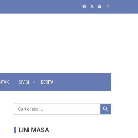
NTAK
DIVISI
BERITA
Search Button
Search
for:
LINI MASA