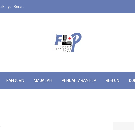
rkarya, Berarti
PANDUAN
MAJALAH
PENDAFTARAN FLP
REG ON
KO
a