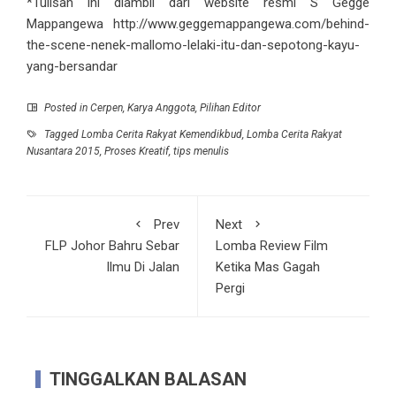
*Tulisan ini diambil dari website resmi S Gegge
Mappangewa http://www.geggemappangewa.com/behind-
the-scene-nenek-mallomo-lelaki-itu-dan-sepotong-kayu-
yang-bersandar
Posted in
Cerpen
,
Karya Anggota
,
Pilihan Editor
Tagged
Lomba Cerita Rakyat Kemendikbud
,
Lomba Cerita Rakyat
Nusantara 2015
,
Proses Kreatif
,
tips menulis
Prev
Next
FLP Johor Bahru Sebar
Lomba Review Film
Ilmu Di Jalan
Ketika Mas Gagah
Pergi
TINGGALKAN BALASAN