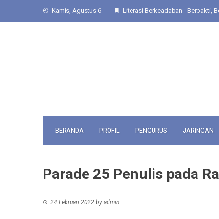
Skip
Kamis, Agustus 6
Literasi Berkeadaban - Berbakti, Be
to
content
BERANDA
PROFIL
PENGURUS
JARINGAN
Parade 25 Penulis pada R
24 Februari 2022
by
admin