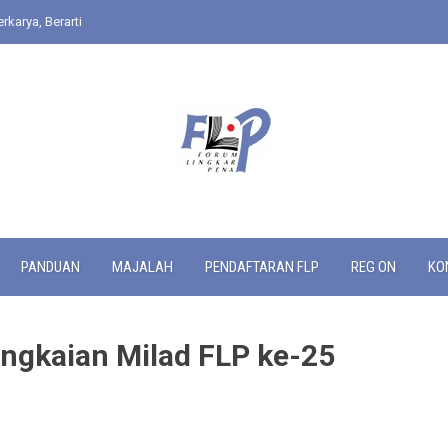
rkarya, Berarti
PANDUAN
MAJALAH
PENDAFTARAN FLP
REG ON
KO
angkaian Milad FLP ke-25