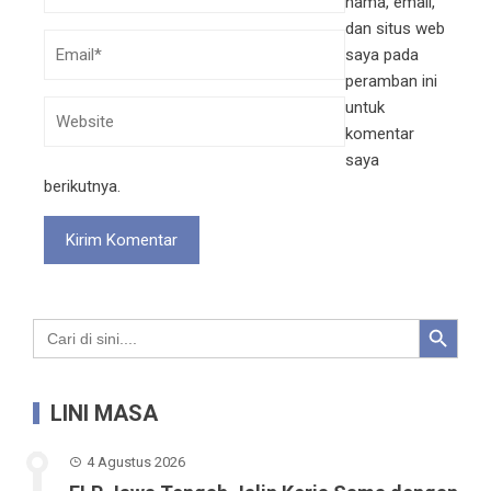
nama, email,
dan situs web
saya pada
peramban ini
untuk
komentar
saya
berikutnya.
Search Button
Search
for:
LINI MASA
4 Agustus 2026