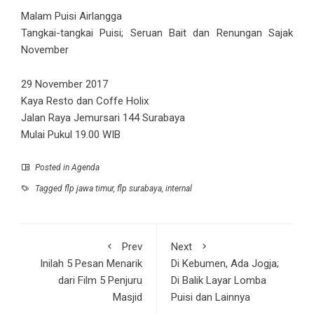
Malam Puisi Airlangga
Tangkai-tangkai Puisi; Seruan Bait dan Renungan Sajak
November
29 November 2017
Kaya Resto dan Coffe Holix
Jalan Raya Jemursari 144 Surabaya
Mulai Pukul 19.00 WIB
Posted in
Agenda
Tagged
flp jawa timur
,
flp surabaya
,
internal
Prev
Next
Inilah 5 Pesan Menarik
Di Kebumen, Ada Jogja;
dari Film 5 Penjuru
Di Balik Layar Lomba
Masjid
Puisi dan Lainnya