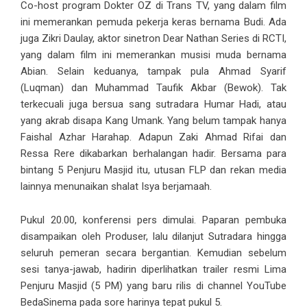
Co-host program Dokter OZ di Trans TV, yang dalam film
ini memerankan pemuda pekerja keras bernama Budi. Ada
juga Zikri Daulay, aktor sinetron Dear Nathan Series di RCTI,
yang dalam film ini memerankan musisi muda bernama
Abian. Selain keduanya, tampak pula Ahmad Syarif
(Luqman) dan Muhammad Taufik Akbar (Bewok). Tak
terkecuali juga bersua sang sutradara Humar Hadi, atau
yang akrab disapa Kang Umank. Yang belum tampak hanya
Faishal Azhar Harahap. Adapun Zaki Ahmad Rifai dan
Ressa Rere dikabarkan berhalangan hadir. Bersama para
bintang 5 Penjuru Masjid itu, utusan FLP dan rekan media
lainnya menunaikan shalat Isya berjamaah.
Pukul 20.00, konferensi pers dimulai. Paparan pembuka
disampaikan oleh Produser, lalu dilanjut Sutradara hingga
seluruh pemeran secara bergantian. Kemudian sebelum
sesi tanya-jawab, hadirin diperlihatkan trailer resmi Lima
Penjuru Masjid (5 PM) yang baru rilis di channel YouTube
BedaSinema pada sore harinya tepat pukul 5.