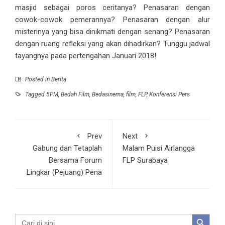
masjid sebagai poros ceritanya? Penasaran dengan
cowok-cowok pemerannya? Penasaran dengan alur
misterinya yang bisa dinikmati dengan senang? Penasaran
dengan ruang refleksi yang akan dihadirkan? Tunggu jadwal
tayangnya pada pertengahan Januari 2018!
Posted in
Berita
Tagged
5PM
,
Bedah Film
,
Bedasinema
,
film
,
FLP
,
Konferensi Pers
Prev
Next
Gabung dan Tetaplah
Malam Puisi Airlangga
Bersama Forum
FLP Surabaya
Lingkar (Pejuang) Pena
Search Button
Search
for: