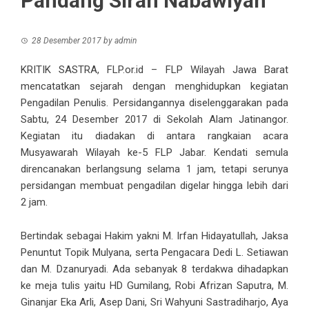
Pandang Sirah Nabawiyah
28 Desember 2017
by
admin
KRITIK SASTRA, FLP.or.id – FLP Wilayah Jawa Barat
mencatatkan sejarah dengan menghidupkan kegiatan
Pengadilan Penulis. Persidangannya diselenggarakan pada
Sabtu, 24 Desember 2017 di Sekolah Alam Jatinangor.
Kegiatan itu diadakan di antara rangkaian acara
Musyawarah Wilayah ke-5 FLP Jabar. Kendati semula
direncanakan berlangsung selama 1 jam, tetapi serunya
persidangan membuat pengadilan digelar hingga lebih dari
2 jam.
Bertindak sebagai Hakim yakni M. Irfan Hidayatullah, Jaksa
Penuntut Topik Mulyana, serta Pengacara Dedi L. Setiawan
dan M. Dzanuryadi. Ada sebanyak 8 terdakwa dihadapkan
ke meja tulis yaitu HD Gumilang, Robi Afrizan Saputra, M.
Ginanjar Eka Arli, Asep Dani, Sri Wahyuni Sastradiharjo, Aya