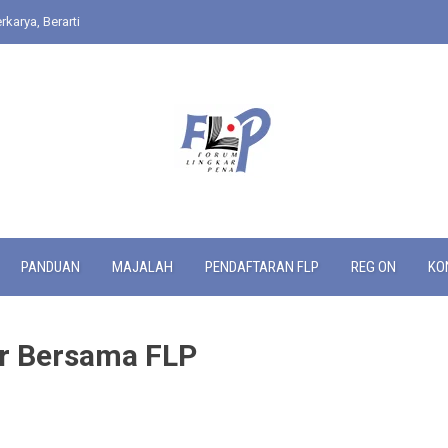
rkarya, Berarti
PANDUAN
MAJALAH
PENDAFTARAN FLP
REG ON
KO
r Bersama FLP