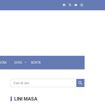
NTAK
DIVISI
BERITA
Search Button
Search
for:
LINI MASA