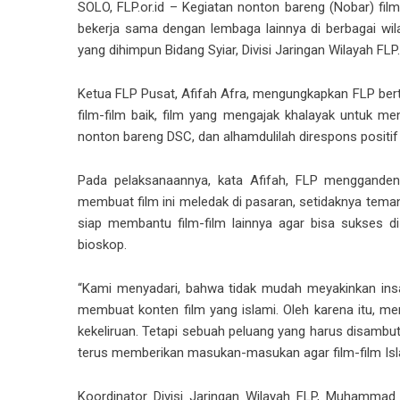
SOLO, FLP.or.id – Kegiatan nonton bareng (Nobar) fi
bekerja sama dengan lembaga lainnya di berbagai wila
yang dihimpun Bidang Syiar, Divisi Jaringan Wilayah FLP.
Ketua FLP Pusat, Afifah Afra, mengungkapkan FLP be
film-film baik, film yang mengajak khalayak untuk me
nonton bareng DSC, dan alhamdulilah direspons positif
Pada pelaksanaannya, kata Afifah, FLP menggandeng
membuat film ini meledak di pasaran, setidaknya tem
siap membantu film-film lainnya agar bisa sukses d
bioskop.
“Kami menyadari, bahwa tidak mudah meyakinkan insa
membuat konten film yang islami. Oleh karena itu, m
kekeliruan. Tetapi sebuah peluang yang harus disambut
terus memberikan masukan-masukan agar film-film Isl
Koordinator Divisi Jaringan Wilayah FLP, Muhammad 