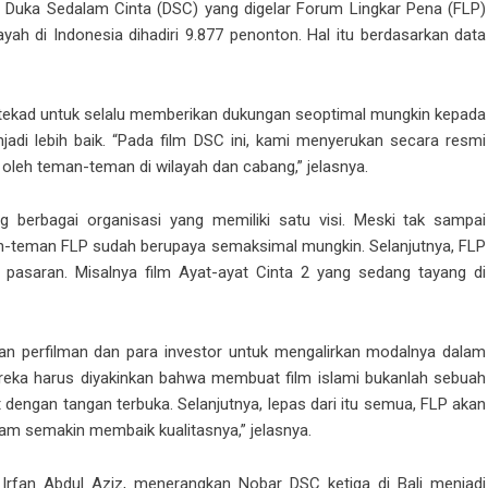
lm Duka Sedalam Cinta (DSC) yang digelar Forum Lingkar Pena (FLP)
yah di Indonesia dihadiri 9.877 penonton. Hal itu berdasarkan data
rtekad untuk selalu memberikan dukungan seoptimal mungkin kepada
njadi lebih baik. “Pada film DSC ini, kami menyerukan secara resmi
 oleh teman-teman di wilayah dan cabang,” jelasnya.
 berbagai organisasi yang memiliki satu visi. Meski tak sampai
an-teman FLP sudah berupaya semaksimal mungkin. Selanjutnya, FLP
i pasaran. Misalnya film Ayat-ayat Cinta 2 yang sedang tayang di
n perfilman dan para investor untuk mengalirkan modalnya dalam
ereka harus diyakinkan bahwa membuat film islami bukanlah sebuah
 dengan tangan terbuka. Selanjutnya, lepas dari itu semua, FLP akan
am semakin membaik kualitasnya,” jelasnya.
Irfan Abdul Aziz, menerangkan Nobar DSC ketiga di Bali menjadi