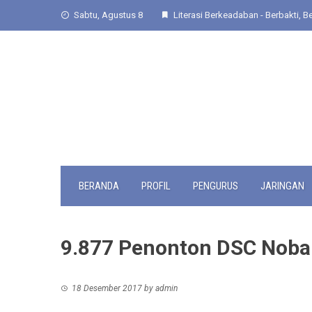
Skip
Sabtu, Agustus 8
Literasi Berkeadaban - Berbakti, Be
to
content
BERANDA
PROFIL
PENGURUS
JARINGAN
9.877 Penonton DSC Noba
18 Desember 2017
by
admin