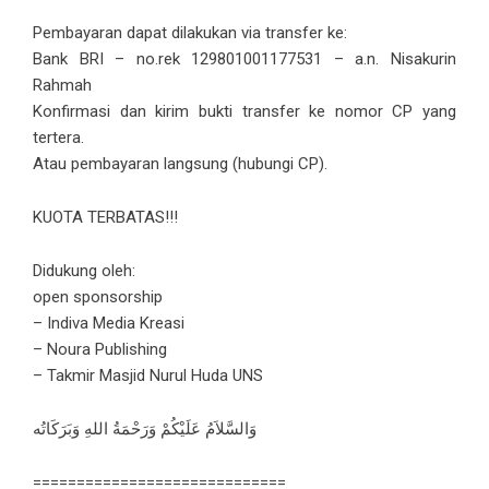
Pembayaran dapat dilakukan via transfer ke:
Bank BRI – no.rek 129801001177531 – a.n. Nisakurin
Rahmah
Konfirmasi dan kirim bukti transfer ke nomor CP yang
tertera.
Atau pembayaran langsung (hubungi CP).
KUOTA TERBATAS!!!
Didukung oleh:
open sponsorship
– Indiva Media Kreasi
– Noura Publishing
– Takmir Masjid Nurul Huda UNS
وَالسَّلاَمُ عَلَيْكُمْ وَرَحْمَةُ اللهِ وَبَرَكَاتُه
=============================