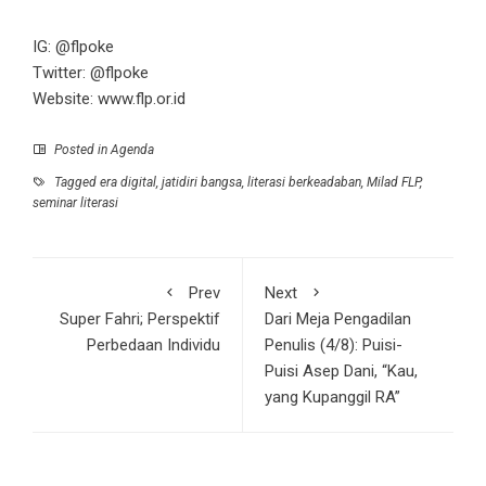
IG: @flpoke
Twitter: @flpoke
Website: www.flp.or.id
Posted in
Agenda
Tagged
era digital
,
jatidiri bangsa
,
literasi berkeadaban
,
Milad FLP
,
seminar literasi
Prev
Next
Super Fahri; Perspektif
Dari Meja Pengadilan
Perbedaan Individu
Penulis (4/8): Puisi-
Puisi Asep Dani, “Kau,
yang Kupanggil RA”