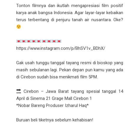
Tonton filmnya dan ikutlah mengapresiasi film positif
karya anak bangsa Indonesia. Agar layar-layar kebaikan
terus terbentang di penjuru tanah air nusantara. Oke?
https://www.instagram.com/p/BhSV1v_BDhX/
Gak usah tunggu tanggal tayang resmi di bioskop yang
masih sebulanan lagi. Pekan depan pun kamu yang ada
di Cirebon sudah bisa menikmati film 5PM.
Cirebon – Jawa Barat tayang spesial tanggal 14
April di Sinema 21 Grage Mall Cirebon 1
*Nobar Bareng Produser Izharul Haq*
Buruan beli tiketnya sebelum kehabisan!