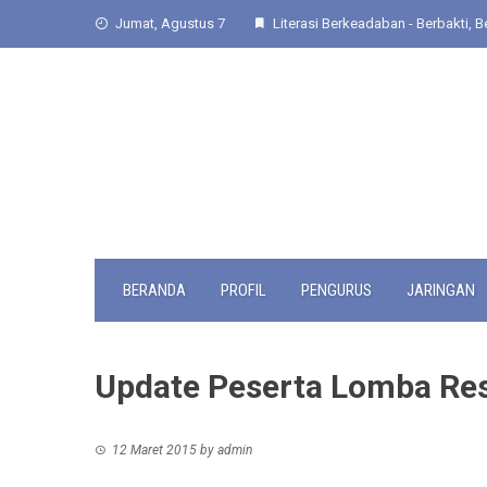
Skip
Jumat, Agustus 7
Literasi Berkeadaban - Berbakti, Be
to
content
BERANDA
PROFIL
PENGURUS
JARINGAN
Update Peserta Lomba Res
12 Maret 2015
by
admin