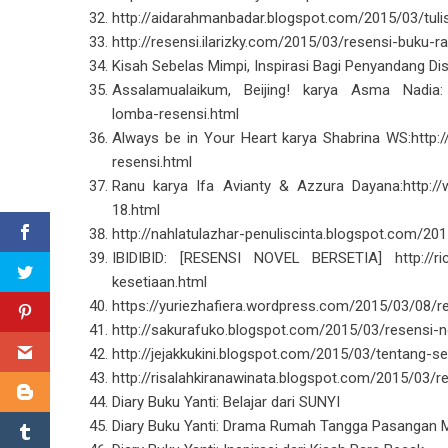
http://aidarahmanbadar.blogspot.com/2015/03/tuli
http://resensi.ilarizky.com/2015/03/resensi-buku
Kisah Sebelas Mimpi, Inspirasi Bagi Penyandang Di
Assalamualaikum, Beijing! karya Asma Nadia: h
lomba-resensi.html
Always be in Your Heart karya Shabrina WS:http
resensi.html
Ranu karya Ifa Avianty & Azzura Dayana:http://
18.html
http://nahlatulazhar-penuliscinta.blogspot.com/201
IBIDIBID: [RESENSI NOVEL BERSETIA] http://ric
kesetiaan.html
https://yuriezhafiera.wordpress.com/2015/03/08/r
http://sakurafuko.blogspot.com/2015/03/resensi-
http://jejakkukini.blogspot.com/2015/03/tentang-
http://risalahkiranawinata.blogspot.com/2015/03/
Diary Buku Yanti: Belajar dari SUNYI
Diary Buku Yanti: Drama Rumah Tangga Pasangan 