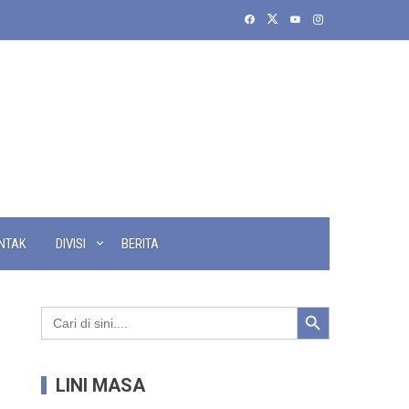
NTAK
DIVISI
BERITA
Search Button
Search
for:
LINI MASA