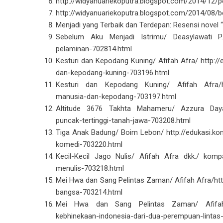
http://widyanuariekoputra.blogspot.com/2014/12/pe
http://widyanuariekoputra.blogspot.com/2014/08/ber
Menjadi yang Terbaik dan Terdepan: Resensi novel “
Sebelum Aku Menjadi Istrimu/ Deasylawati P./ 
pelaminan-702814.html
Kesturi dan Kepodang Kuning/ Afifah Afra/ http:
dan-kepodang-kuning-703196.html
Kesturi dan Kepodang Kuning/ Afifah Afra/htt
manusia-dan-kepodang-703197.html
Altitude 3676 Takhta Mahameru/ Azzura Dayana
puncak-tertinggi-tanah-jawa-703208.html
Tiga Anak Badung/ Boim Lebon/ http://edukasi.k
komedi-703220.html
Kecil-Kecil Jago Nulis/ Afifah Afra dkk./ kom
menulis-703218.html
Mei Hwa dan Sang Pelintas Zaman/ Afifah Afra/ht
bangsa-703214.html
Mei Hwa dan Sang Pelintas Zaman/ Afifah A
kebhinekaan-indonesia-dari-dua-perempuan-linta