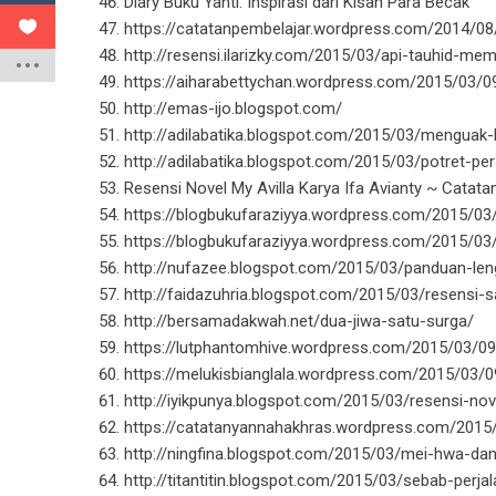
Diary Buku Yanti: Inspirasi dari Kisah Para Becak
https://catatanpembelajar.wordpress.com/2014/08
http://resensi.ilarizky.com/2015/03/api-tauhid-mem
https://aiharabettychan.wordpress.com/2015/03/09
http://emas-ijo.blogspot.com/
http://adilabatika.blogspot.com/2015/03/menguak
http://adilabatika.blogspot.com/2015/03/potret-p
Resensi Novel My Avilla Karya Ifa Avianty ~ Catatan
https://blogbukufaraziyya.wordpress.com/2015/03
https://blogbukufaraziyya.wordpress.com/2015/03
http://nufazee.blogspot.com/2015/03/panduan-len
http://faidazuhria.blogspot.com/2015/03/resensi
http://bersamadakwah.net/dua-jiwa-satu-surga/
https://lutphantomhive.wordpress.com/2015/03/0
https://melukisbianglala.wordpress.com/2015/03/0
http://iyikpunya.blogspot.com/2015/03/resensi-nov
https://catatanyannahakhras.wordpress.com/2015/0
http://ningfina.blogspot.com/2015/03/mei-hwa-da
http://titantitin.blogspot.com/2015/03/sebab-perj