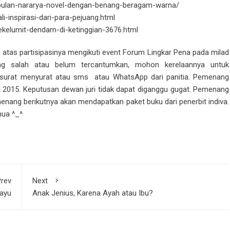
/bulan-nararya-novel-dengan-benang-beragam-warna/
i-inspirasi-dari-para-pejuang.html
sekelumit-dendam-di-ketinggian-3676.html
atas partisipasinya mengikuti event Forum Lingkar Pena pada milad
ng salah atau belum tercantumkan, mohon kerelaannya untuk
 surat menyurat atau sms atau WhatsApp dari panitia. Pemenang
t 2015. Keputusan dewan juri tidak dapat diganggu gugat. Pemenang
ang berikutnya akan mendapatkan paket buku dari penerbit indiva.
mua ^_^
rev
Next
hayu
Anak Jenius, Karena Ayah atau Ibu?