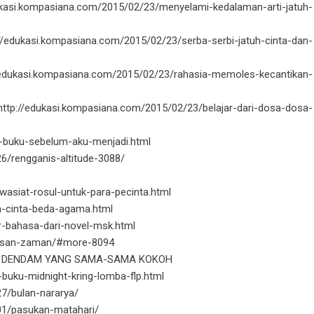
edukasi.kompasiana.com/2015/02/23/menyelami-kedalaman-arti-jatuh-
//edukasi.kompasiana.com/2015/02/23/serba-serbi-jatuh-cinta-dan-
//edukasi.kompasiana.com/2015/02/23/rahasia-memoles-kecantikan-
ttp://edukasi.kompasiana.com/2015/02/23/belajar-dari-dosa-dosa-
i-buku-sebelum-aku-menjadi.html
6/rengganis-altitude-3088/
wasiat-rosul-untuk-para-pecinta.html
a-cinta-beda-agama.html
ar-bahasa-dari-novel-msk.html
ntasan-zaman/#more-8094
DAN DENDAM YANG SAMA-SAMA KOKOH
-buku-midnight-kring-lomba-flp.html
7/bulan-nararya/
01/pasukan-matahari/