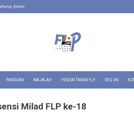
rkarya, Berarti
PANDUAN
MAJALAH
PENDAFTARAN FLP
REG ON
KO
ensi Milad FLP ke-18