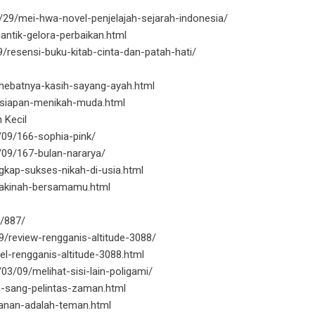
/29/mei-hwa-novel-penjelajah-sejarah-indonesia/
antik-gelora-perbaikan.html
/resensi-buku-kitab-cinta-dan-patah-hati/
-hebatnya-kasih-sayang-ayah.html
ersiapan-menikah-muda.html
 Kecil
/09/166-sophia-pink/
/09/167-bulan-nararya/
gkap-sukses-nikah-di-usia.html
-sakinah-bersamamu.html
9/887/
9/review-rengganis-altitude-3088/
el-rengganis-altitude-3088.html
3/09/melihat-sisi-lain-poligami/
n-sang-pelintas-zaman.html
alanan-adalah-teman.html