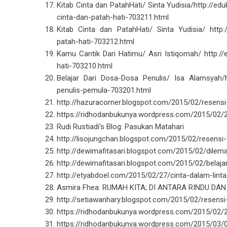
Kitab Cinta dan PatahHati/ Sinta Yudisia/http://
cinta-dan-patah-hati-703211.html
Kitab Cinta dan PatahHati/ Sinta Yudisia/ http:
patah-hati-703212.html
Kamu Cantik Dari Hatimu/ Asri Istiqomah/ http:
hati-703210.html
Belajar Dari Dosa-Dosa Penulis/ Isa Alamsyah/h
penulis-pemula-703201.html
http://hazuracorner.blogspot.com/2015/02/resens
https://ridhodanbukunya.wordpress.com/2015/02/2
Rudi Rustiadi’s Blog: Pasukan Matahari
http://lisojungchan.blogspot.com/2015/02/resensi-
http://dewimafitasari.blogspot.com/2015/02/dilem
http://dewimafitasari.blogspot.com/2015/02/belaj
http://etyabdoel.com/2015/02/27/cinta-dalam-li
Asmira Fhea: RUMAH KITA; DI ANTARA RINDU 
http://setiawanhary.blogspot.com/2015/02/resensi
https://ridhodanbukunya.wordpress.com/2015/02/2
https://ridhodanbukunya.wordpress.com/2015/03/