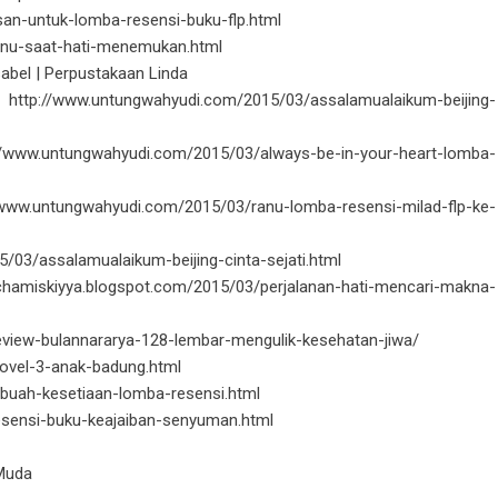
san-untuk-lomba-resensi-buku-flp.html
-ranu-saat-hati-menemukan.html
sabel | Perpustakaan Linda
ttp://www.untungwahyudi.com/2015/03/assalamualaikum-beijing-
://www.untungwahyudi.com/2015/03/always-be-in-your-heart-lomba-
www.untungwahyudi.com/2015/03/ranu-lomba-resensi-milad-flp-ke-
5/03/assalamualaikum-beijing-cinta-sejati.html
hamiskiyya.blogspot.com/2015/03/perjalanan-hati-mencari-makna-
eview-bulannararya-128-lembar-mengulik-kesehatan-jiwa/​
novel-3-anak-badung.html
sebuah-kesetiaan-lomba-resensi.html
resensi-buku-keajaiban-senyuman.html
Muda