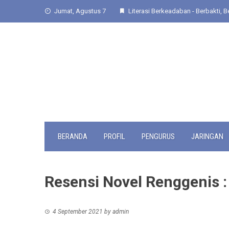
Skip
Jumat, Agustus 7
Literasi Berkeadaban - Berbakti, Be
to
content
BERANDA
PROFIL
PENGURUS
JARINGAN
Resensi Novel Renggenis :
4 September 2021
by
admin