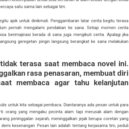
percaya satu sama lain sebagai tim.
egitu apik untuk dinikmati. Penggambaran latar cerita begitu terasa
lum pernah mengalami pendakian ke sana. Setiap momen cerita
bisa berimajinasi berada di sana juga mengikuti cerita. Apalagi jika
langsung geregetan pingin langsung berangkat ke sana melakukan
tidak terasa saat membaca novel ini.
ggalkan rasa penasaran, membuat diri
saat membaca agar tahu kelanjutan
ulis untuk kita sebagai pembaca. Diantaranya ada pesan untuk para
erti orang yang mengaku pecinta alam tapi merusak alam dengan
g peninggalan sejarah, meninggalkan jejak berupa coretan yang
demi kesenangan. Pesan lain adalah tentang kerjasama tim, peduli