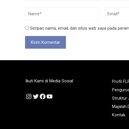
Simpan nama, email, dan situs web saya pada peramb
Ikuti Kami di Media Sosial
Profil FL
Penguru
Instagram
Twitter
Facebook
YouTube
Struktur
Majalah D
Kontak