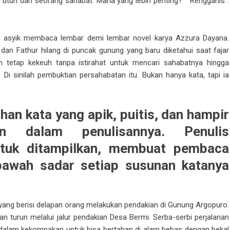
 utuh dari seorang sahabat. Mana yang lebih penting? ” Rengganis :
ng asyik membaca lembar demi lembar novel karya Azzura Dayana.
an Fathur hilang di puncak gunung yang baru diketahui saat fajar
 tetap kekeuh tanpa istirahat untuk mencari sahabatnya hingga
 Di sinilah pembuktian persahabatan itu. Bukan hanya kata, tapi ia
lihan kata yang apik, puitis, dan hampir
n dalam penulisannya. Penulis
tuk ditampilkan, membuat pembaca
bawah sadar setiap susunan katanya
i yang berisi delapan orang melakukan pendakian di Gunung Argopuro.
an turun melalui jalur pendakian Desa Bermi. Serba-serbi perjalanan
i dalam kekompakan untuk bisa bertahan di alam bebas dengan bekal