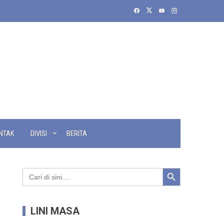
NTAK
DIVISI
BERITA
Search Button
Search
for:
LINI MASA