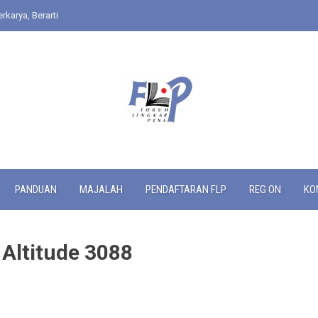
rkarya, Berarti
PANDUAN
MAJALAH
PENDAFTARAN FLP
REG ON
KO
 Altitude 3088