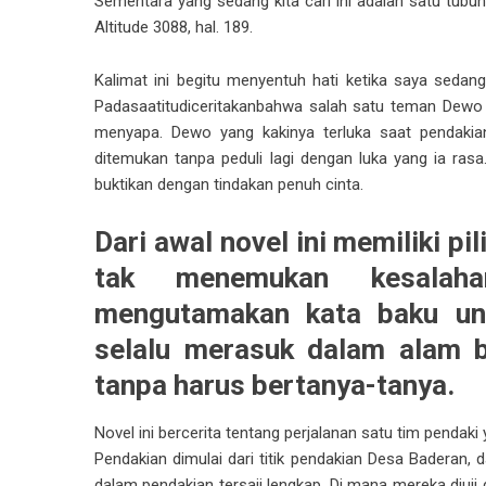
Sementara yang sedang kita cari ini adalah satu tubuh
Altitude 3088, hal. 189.
Kalimat ini begitu menyentuh hati ketika saya seda
Padasaatitudiceritakanbahwa salah satu teman Dewo d
menyapa. Dewo yang kakinya terluka saat pendakian
ditemukan tanpa peduli lagi dengan luka yang ia rasa.
buktikan dengan tindakan penuh cinta.
Dari awal novel ini memiliki pi
tak menemukan kesalaha
mengutamakan kata baku un
selalu merasuk dalam alam 
tanpa harus bertanya-tanya.
Novel ini bercerita tentang perjalanan satu tim pendak
Pendakian dimulai dari titik pendakian Desa Baderan, d
dalam pendakian tersaji lengkap. Di mana mereka diuj