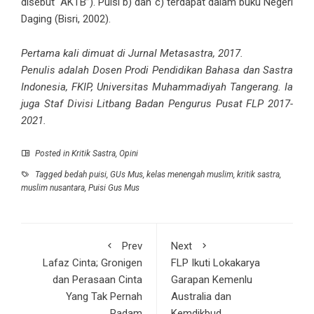
disebut “AKTB”). Puisi b) dan c) terdapat dalam buku Negeri
Daging (Bisri, 2002).
Pertama kali dimuat di Jurnal Metasastra, 2017.
Penulis adalah Dosen Prodi Pendidikan Bahasa dan Sastra
Indonesia, FKIP, Universitas Muhammadiyah Tangerang. Ia
juga Staf Divisi Litbang Badan Pengurus Pusat FLP 2017-
2021.
Posted in
Kritik Sastra
,
Opini
Tagged
bedah puisi
,
GUs Mus
,
kelas menengah muslim
,
kritik sastra
,
muslim nusantara
,
Puisi Gus Mus
Prev
Next
Lafaz Cinta; Gronigen
FLP Ikuti Lokakarya
dan Perasaan Cinta
Garapan Kemenlu
Yang Tak Pernah
Australia dan
Padam
Kemdikbud