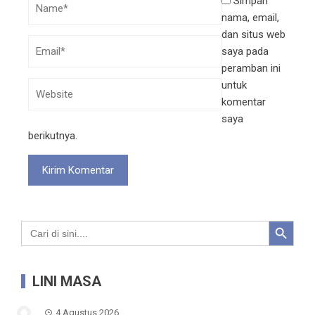
Simpan
nama, email,
dan situs web
saya pada
peramban ini
untuk
komentar
saya
berikutnya.
Search Button
Search
for:
LINI MASA
4 Agustus 2026