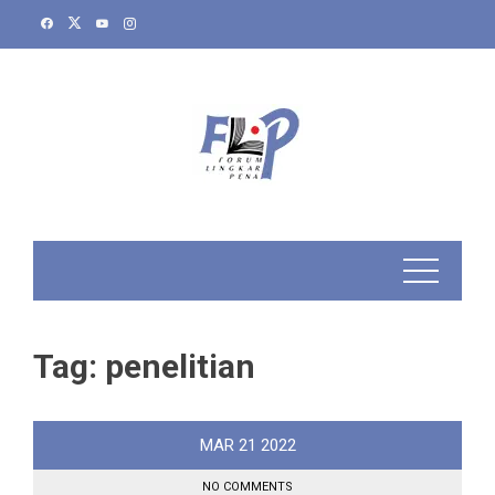
Skip
to
content
Tag:
penelitian
MAR
21
2022
NO COMMENTS