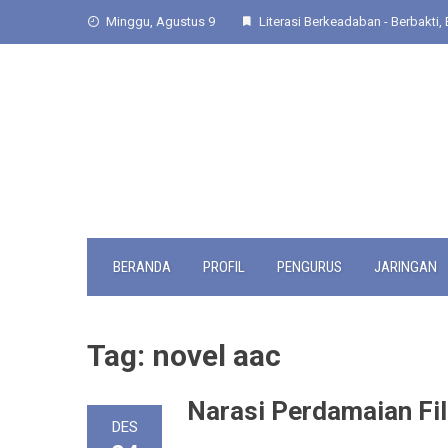
Skip
Minggu, Agustus 9
Literasi Berkeadaban - Berbakti, 
to
content
BERANDA
PROFIL
PENGURUS
JARINGAN
Tag:
novel aac
Narasi Perdamaian Fil
DES