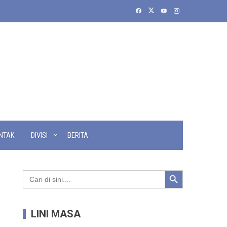
NTAK
DIVISI
BERITA
Search Button
Search
for:
LINI MASA