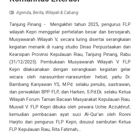
Agenda
,
Berita
,
Wilayah & Cabang
Tanjung Pinang - Mengakhiri tahun 2025, pengurus FLP
wilayah Kepri menggelar perhelatan besar dan bersejarah,
Musyawarah Wilayah V, secara luring disertai serangkaian
kegiatan menarik di ruang studio Dinas Perpustaakan dan
Kearsipan Provinsi Kepulauan Riau, Tanjung Pinang, Rabu
(31/12/2025). Pembukaan Musyawarah Wilayah V FLP
Kepri dilaksanakan dengan serangkaian kegiatan gelar
wicara oleh narasumber-narasumber hebat, yaitu Dr.
Bambang Kariyawan YS, M.Pd. selaku penulis, sastrawan,
dan perwakilan BPP FLP, dan Harken, S.Pd.Ek. selaku Ketua
Wilayah Forum Taman Bacaan Masyarakat Kepulauan Riau.
Muswil V FLP Kepri dibuka oleh pewara Uchie Azzukhruf,
kemudian pembacaan ayat suci Al-Qur'an oleh Ronni
Harjito dari pengurus FLP Kepri, disusul sambutan Ketua
FLP Kepulauan Riau, Rita Fatimah,...