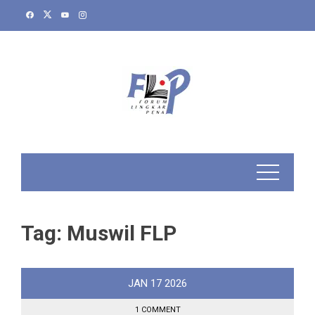
Skip
to
content
Tag:
Muswil FLP
JAN
17
2026
1 COMMENT