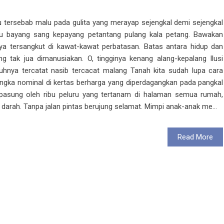
u tersebab malu pada gulita yang merayap sejengkal demi sejengkal
gu bayang sang kepayang petantang pulang kala petang. Bawakan
a tersangkut di kawat-kawat perbatasan. Batas antara hidup dan
 tak jua dimanusiakan. O, tingginya kenang alang-kepalang Ilusi
ya tercatat nasib tercacat malang Tanah kita sudah lupa cara
gka nominal di kertas berharga yang diperdagangkan pada pangkal
dipasung oleh ribu peluru yang tertanam di halaman semua rumah,
 darah. Tanpa jalan pintas berujung selamat. Mimpi anak-anak me...
Read More