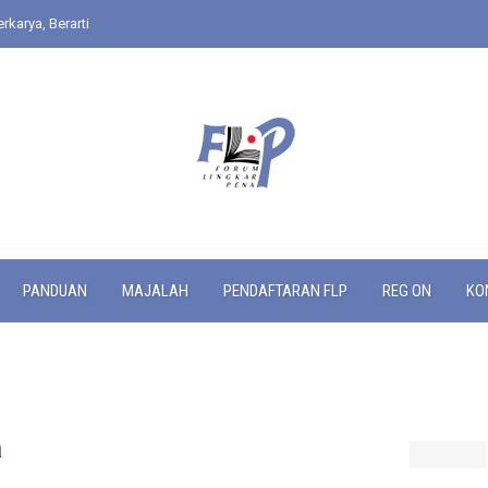
rkarya, Berarti
PANDUAN
MAJALAH
PENDAFTARAN FLP
REG ON
KO
a