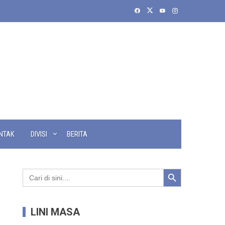
NTAK
DIVISI
BERITA
Search Button
Search
for:
LINI MASA