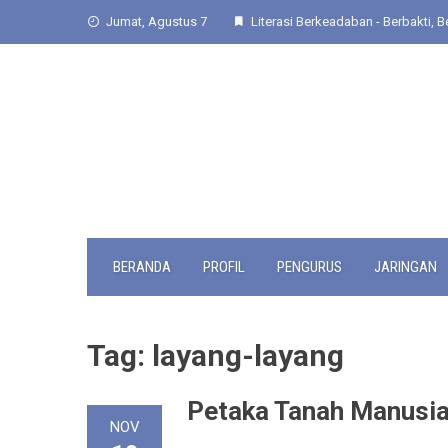
Skip
Jumat, Agustus 7
Literasi Berkeadaban - Berbakti, Be
to
content
BERANDA
PROFIL
PENGURUS
JARINGAN
Tag:
layang-layang
Petaka Tanah Manusi
NOV