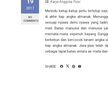
19
Karya Anggota
,
Puisi
2017
Merindu katup-katup pintu tertutup say
di akhir tiap angka almanak. Menung
NO
COMMENTS
sesuap nyawa demi nyawa yang tadiny
mati. Batas manusia dan manusia yang
memata-mata sepenuh bayang Sungguhn
berkebun dan bercocok tanam angka-an
tiap angka almanak. Jiwa-jiwa telah 
sebagai tapal batas antara air mata dan
SHARE