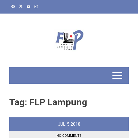
Skip
to
content
Tag:
FLP Lampung
JUL
5
2018
NO COMMENTS