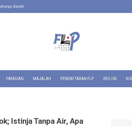
rkarya, Berarti
PANDUAN
MAJALAH
PENDAFTARAN FLP
REG ON
KO
; Istinja Tanpa Air, Apa