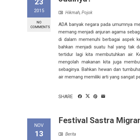
23
2015
Hikmah
,
Pojok
NO
ADA banyak negara pada umumnya mengg
COMMENTS
memang menjadi anjuran agama sebagai
di dalam memenuhi berbagai aspek keh
bahkan menjadi suatu hal yang tak da
tertidur lagi kita membutuhkan air.
mengolah makanan kita juga membutu
sebaginya. Bahkan hewan dan tumbuhan
air memang memiliki arti yang sangat pent
SHARE
Festival Sastra Migra
NOV
13
Berita