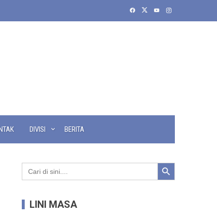
NTAK
DIVISI
BERITA
Search Button
Search
for:
LINI MASA