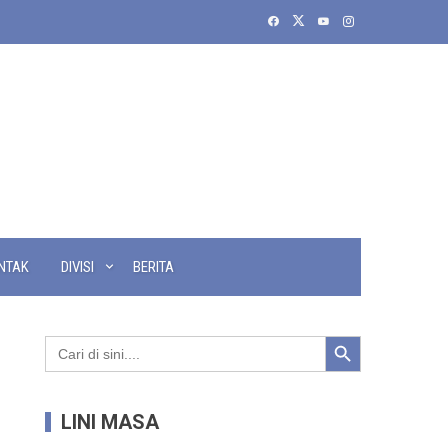
NTAK
DIVISI
BERITA
Search Button
Search
for:
LINI MASA