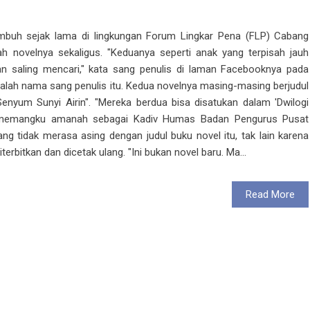
umbuh sejak lama di lingkungan Forum Lingkar Pena (FLP) Cabang
 novelnya sekaligus. "Keduanya seperti anak yang terpisah jauh
, dan saling mencari," kata sang penulis di laman Facebooknya pada
lah nama sang penulis itu. Kedua novelnya masing-masing berjudul
enyum Sunyi Airin". "Mereka berdua bisa disatukan dalam 'Dwilogi
ga memangku amanah sebagai Kadiv Humas Badan Pengurus Pusat
g tidak merasa asing dengan judul buku novel itu, tak lain karena
rbitkan dan dicetak ulang. "Ini bukan novel baru. Ma...
Read More