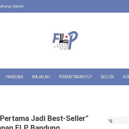
rkarya, Berarti
PANDUAN
MAJALAH
PENDAFTARAN FLP
REG ON
KO
Pertama Jadi Best-Seller”
kanan FLP Bandung