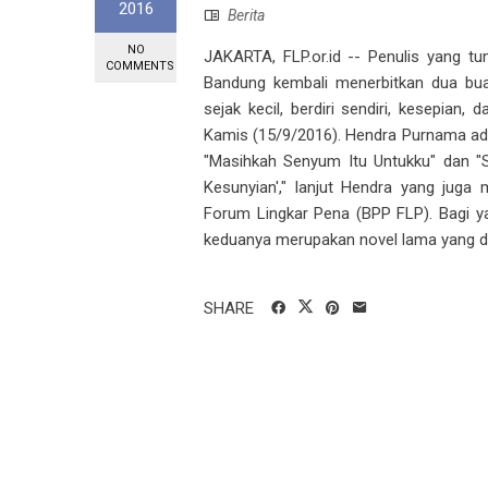
2016
Berita
NO
JAKARTA, FLP.or.id -- Penulis yang t
COMMENTS
Bandung kembali menerbitkan dua buah
sejak kecil, berdiri sendiri, kesepian
Kamis (15/9/2016). Hendra Purnama ada
"Masihkah Senyum Itu Untukku" dan "S
Kesunyian'," lanjut Hendra yang ju
Forum Lingkar Pena (BPP FLP). Bagi yan
keduanya merupakan novel lama yang dite
SHARE