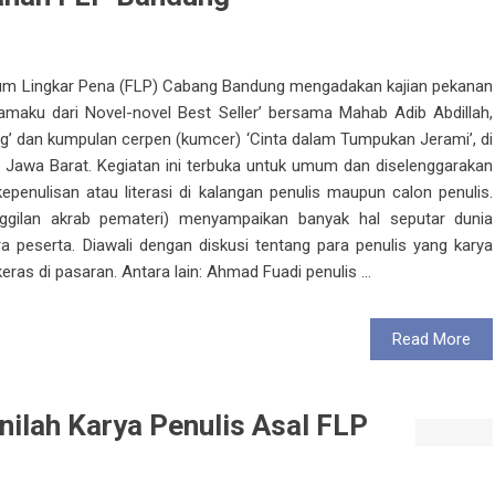
orum Lingkar Pena (FLP) Cabang Bandung mengadakan kajian pekanan
amaku dari Novel-novel Best Seller’ bersama Mahab Adib Abdillah,
g’ dan kumpulan cerpen (kumcer) ‘Cinta dalam Tumpukan Jerami’, di
 Jawa Barat. Kegiatan ini terbuka untuk umum dan diselenggarakan
enulisan atau literasi di kalangan penulis maupun calon penulis.
ggilan akrab pemateri) menyampaikan banyak hal seputar dunia
a peserta. Diawali dengan diskusi tentang para penulis yang karya
eras di pasaran. Antara lain: Ahmad Fuadi penulis ...
Read More
Inilah Karya Penulis Asal FLP