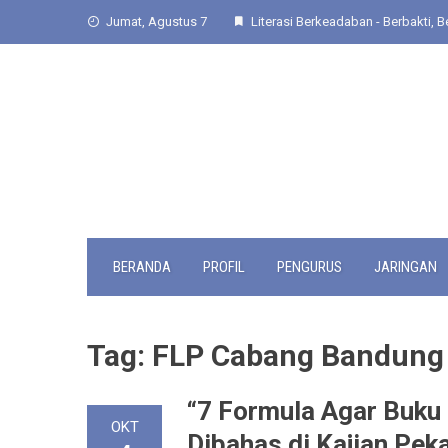
Skip
Jumat, Agustus 7
Literasi Berkeadaban - Berbakti, Be
to
content
BERANDA
PROFIL
PENGURUS
JARINGAN
Tag:
FLP Cabang Bandung
“7 Formula Agar Buku 
OKT
Dibahas di Kajian Pe