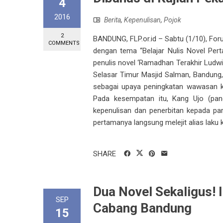
4
2016
Berita
,
Kepenulisan
,
Pojok
2
BANDUNG, FLP.or.id – Sabtu (1/10), F
COMMENTS
dengan tema “Belajar Nulis Novel Pert
penulis novel ‘Ramadhan Terakhir Ludwi
Selasar Timur Masjid Salman, Bandung,
sebagai upaya peningkatan wawasan kep
Pada kesempatan itu, Kang Ujo (pan
kepenulisan dan penerbitan kepada par
pertamanya langsung melejit alias laku k
SHARE
Dua Novel Sekaligus! 
SEP
Cabang Bandung
15