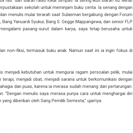
lis” dari siaran radio lokal Simpati. Ia sering ikuti siaran itu. Minat
perpustakaan sekolah untuk meminjam buku cerita. Ia senang dengan
mpilan menulis mulai terarah saat Sulaeman bergabung dengan Forum
al, Bang Yanuardi Syukur, Bang S. Gegge Mappangewa, dan senior FLP
i mengalami pasang-surut dalam karya, saya tetap berusaha untuk
dan non-fiksi, termasuk buku anak. Namun saat ini ia ingin fokus di
is menjadi kebutuhan untuk mengurai ragam persoalan pelik, mulai
di terapi, menjadi obat, menjadi sarana untuk berkomunikasi dengan
 bahagia dan puas, karena ia merasa sudah menang dari pertarungan.
. “Dengan menulis saya merasa punya cara untuk menghargai diri
yang diberikan oleh Sang Pemilik Semesta,” ujarnya.