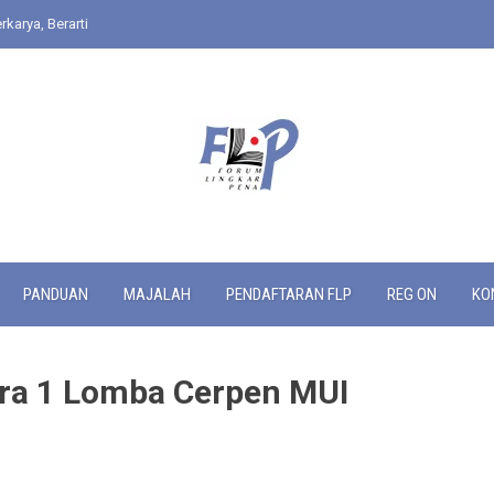
rkarya, Berarti
PANDUAN
MAJALAH
PENDAFTARAN FLP
REG ON
KO
ara 1 Lomba Cerpen MUI