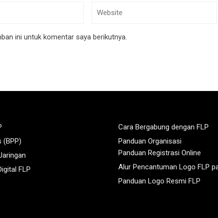
an ini untuk komentar saya berikutnya.
P
Cara Bergabung dengan FLP
s (BPP)
Panduan Organisasi
Panduan Registrasi Online
 Jaringan
Alur Pencantuman Logo FLP p
igital FLP
Panduan Logo Resmi FLP