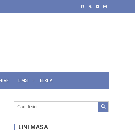
NTAK
DIVISI
BERITA
Search Button
Search
for:
LINI MASA