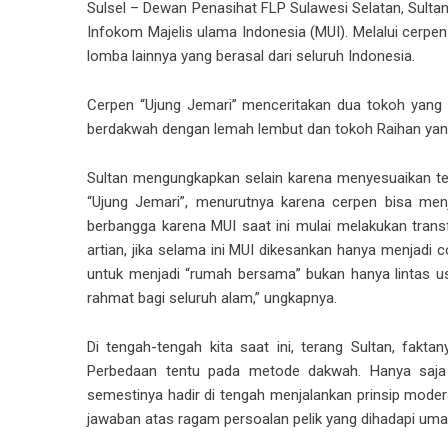
Sulsel
– Dewan Penasihat FLP Sulawesi Selatan, Sultan
Infokom Majelis ulama Indonesia (MUI). Melalui cerpen
lomba lainnya yang berasal dari seluruh Indonesia.
Cerpen “Ujung Jemari” menceritakan dua tokoh yang
berdakwah dengan lemah lembut dan tokoh Raihan yang
Sultan mengungkapkan selain karena menyesuaikan tem
“Ujung Jemari”, menurutnya karena cerpen bisa menj
berbangga karena MUI saat ini mulai melakukan tran
artian, jika selama ini MUI dikesankan hanya menjadi
untuk menjadi “rumah bersama” bukan hanya lintas us
rahmat bagi seluruh alam,” ungkapnya.
Di tengah-tengah kita saat ini, terang Sultan, fak
Perbedaan tentu pada metode dakwah. Hanya saja 
semestinya hadir di tengah menjalankan prinsip mode
jawaban atas ragam persoalan pelik yang dihadapi umat,