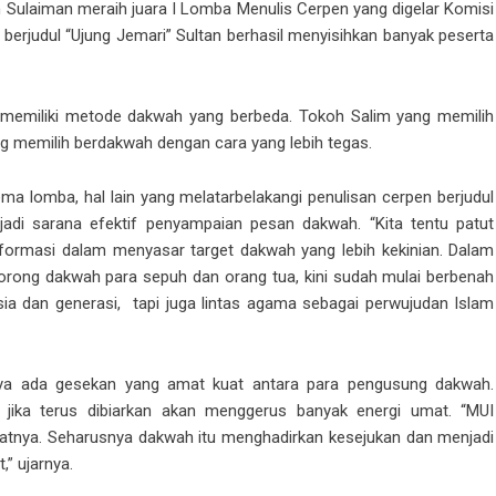
 Sulaiman meraih juara I Lomba Menulis Cerpen yang digelar Komisi
 berjudul “Ujung Jemari” Sultan berhasil menyisihkan banyak peserta
 memiliki metode dakwah yang berbeda. Tokoh Salim yang memilih
 memilih berdakwah dengan cara yang lebih tegas.
a lomba, hal lain yang melatarbelakangi penulisan cerpen berjudul
adi sarana efektif penyampaian pesan dakwah. “Kita tentu patut
sformasi dalam menyasar target dakwah yang lebih kekinian. Dalam
 corong dakwah para sepuh dan orang tua, kini sudah mulai berbenah
ia dan generasi, tapi juga lintas agama sebagai perwujudan Islam
tanya ada gesekan yang amat kuat antara para pengusung dakwah.
jika terus dibiarkan akan menggerus banyak energi umat. “MUI
ratnya. Seharusnya dakwah itu menghadirkan kesejukan dan menjadi
” ujarnya.