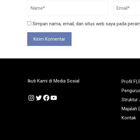
Simpan nama, email, dan situs web saya pada peramb
Ikuti Kami di Media Sosial
Profil FL
Penguru
Instagram
Twitter
Facebook
YouTube
Struktur
Majalah D
Kontak