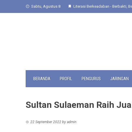
Skip
Sabtu, Agustus 8
Literasi Berkeadaban - Berbakti, Be
to
content
BERANDA
PROFIL
PENGURUS
JARINGAN
Sultan Sulaeman Raih Ju
22 September 2022
by
admin