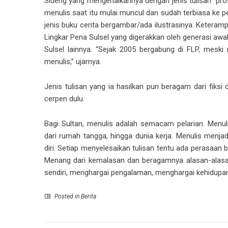
Sideng yang mengenalkannya dengan jenis tulisan ”prosa ri
menulis saat itu mulai muncul dan sudah terbiasa ke 
jenis buku cerita bergambar/ada ilustrasinya. Ketera
Lingkar Pena Sulsel yang digerakkan oleh generasi aw
Sulsel lainnya. “Sejak 2005 bergabung di FLP, mesk
menulis,” ujarnya.
Jenis tulisan yang ia hasilkan pun beragam dari fiksi 
cerpen dulu.
Bagi Sultan, menulis adalah semacam pelarian. Menul
dari rumah tangga, hingga dunia kerja. Menulis menja
diri. Setiap menyelesaikan tulisan tentu ada perasaan
Menang dari kemalasan dan beragamnya alasan-alasan
sendiri, menghargai pengalaman, menghargai kehidupan 
Posted in
Berita