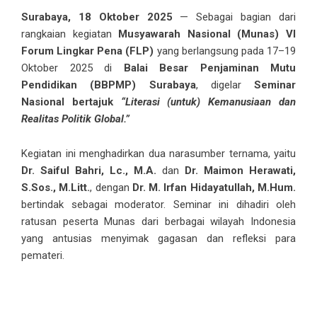
Surabaya, 18 Oktober 2025
— Sebagai bagian dari
rangkaian kegiatan
Musyawarah Nasional (Munas) VI
Forum Lingkar Pena (FLP)
yang berlangsung pada 17–19
Oktober 2025 di
Balai Besar Penjaminan Mutu
Pendidikan (BBPMP) Surabaya
, digelar
Seminar
Nasional bertajuk
“Literasi (untuk) Kemanusiaan dan
Realitas Politik Global.”
Kegiatan ini menghadirkan dua narasumber ternama, yaitu
Dr. Saiful Bahri, Lc., M.A.
dan
Dr. Maimon Herawati,
S.Sos., M.Litt.
, dengan
Dr. M. Irfan Hidayatullah, M.Hum.
bertindak sebagai moderator. Seminar ini dihadiri oleh
ratusan peserta Munas dari berbagai wilayah Indonesia
yang antusias menyimak gagasan dan refleksi para
pemateri.