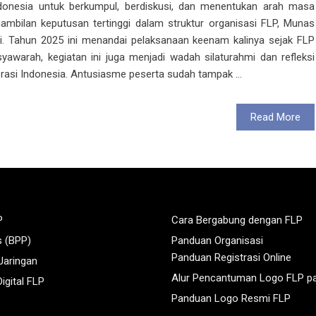
ndonesia untuk berkumpul, berdiskusi, dan menentukan arah masa
ambilan keputusan tertinggi dalam struktur organisasi FLP, Munas
li. Tahun 2025 ini menandai pelaksanaan keenam kalinya sejak FLP
yawarah, kegiatan ini juga menjadi wadah silaturahmi dan refleksi
erasi Indonesia. Antusiasme peserta sudah tampak ...
Read More
P
Cara Bergabung dengan FLP
s (BPP)
Panduan Organisasi
Panduan Registrasi Online
 Jaringan
Alur Pencantuman Logo FLP p
igital FLP
Panduan Logo Resmi FLP