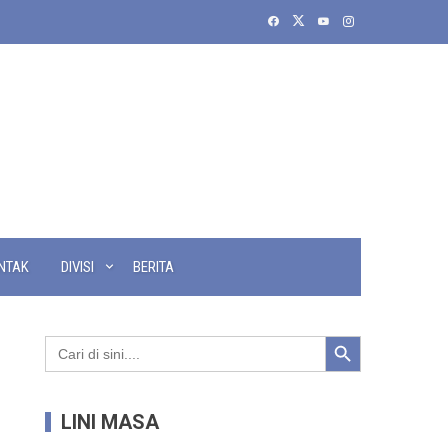
NTAK
DIVISI
BERITA
Search Button
Search
for:
LINI MASA