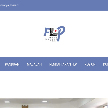
rkarya, Berarti
PANDUAN
MAJALAH
PENDAFTARAN FLP
REG ON
KO