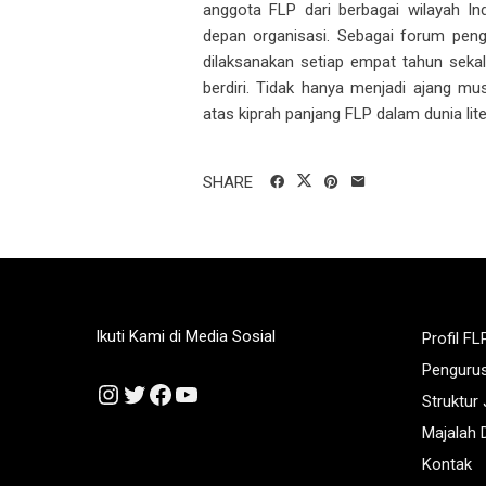
anggota FLP dari berbagai wilayah I
depan organisasi. Sebagai forum peng
dilaksanakan setiap empat tahun seka
berdiri. Tidak hanya menjadi ajang mus
atas kiprah panjang FLP dalam dunia lit
SHARE
Ikuti Kami di Media Sosial
Profil FL
Penguru
Instagram
Twitter
Facebook
YouTube
Struktur
Majalah D
Kontak