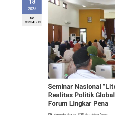
18
2025
NO
COMMENTS
Seminar Nasional “Li
Realitas Politik Glob
Forum Lingkar Pena
Agenda
,
Berita
,
BPP
,
Breaking News