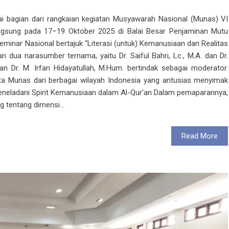
 bagian dari rangkaian kegiatan Musyawarah Nasional (Munas) VI
ngsung pada 17–19 Oktober 2025 di Balai Besar Penjaminan Mutu
eminar Nasional bertajuk “Literasi (untuk) Kemanusiaan dan Realitas
kan dua narasumber ternama, yaitu Dr. Saiful Bahri, Lc., M.A. dan Dr.
an Dr. M. Irfan Hidayatullah, M.Hum. bertindak sebagai moderator.
erta Munas dari berbagai wilayah Indonesia yang antusias menyimak
eneladani Spirit Kemanusiaan dalam Al-Qur’an Dalam pemaparannya,
g tentang dimensi...
Read More