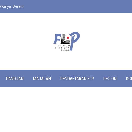
rkarya, Berarti
PANDUAN
MAJALAH
PENDAFTARAN FLP
REG ON
KO