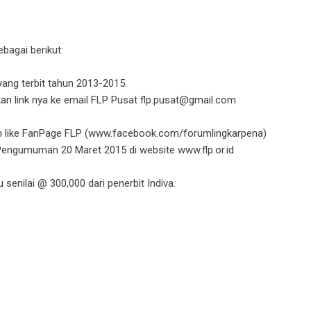
bagai berikut:
yang terbit tahun 2013-2015.
an link nya ke email FLP Pusat flp.pusat@gmail.com
 like FanPage FLP (
www.facebook.com/forumlingkarpena
)
. Pengumuman 20 Maret 2015 di website
www.flp.or.id
senilai @ 300,000 dari penerbit Indiva.