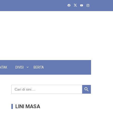
NTAK
DIVISI
BERITA
Search Button
Search
for:
LINI MASA