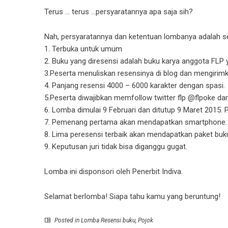
Terus … terus …persyaratannya apa saja sih?
Nah, persyaratannya dan ketentuan lombanya adalah se
1. Terbuka untuk umum
2. Buku yang diresensi adalah buku karya anggota FLP 
3.Peserta menuliskan resensinya di blog dan mengirimk
4. Panjang resensi 4000 – 6000 karakter dengan spasi.
5.Peserta diwajibkan memfollow twitter flp @flpoke dan
6. Lomba dimulai 9 Februari dan ditutup 9 Maret 2015
7. Pemenang pertama akan mendapatkan smartphone.
8. Lima peresensi terbaik akan mendapatkan paket buku 
9. Keputusan juri tidak bisa diganggu gugat.
Lomba ini disponsori oleh Penerbit Indiva.
Selamat berlomba! Siapa tahu kamu yang beruntung!
Posted in
Lomba Resensi buku
,
Pojok