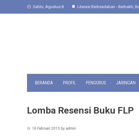
Skip
Sabtu, Agustus 8
Literasi Berkeadaban - Berbakti, Be
to
content
BERANDA
PROFIL
PENGURUS
JARINGAN
Lomba Resensi Buku FLP
16 Februari 2015
by
admin