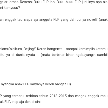
lar lomba Resensi Buku FLP lho. Buku-buku FLP judulnya apa aja
 ini kamyuuu?
 kan enggak tau siapa aja anggota FLP yang dah punya novel? (anak
salamu’alaikum, Beijing!” Keren bangetttt … sampai kemimpiin ketemu
tu ya di dunia nyata … (mata berbinar-binar ngebayangin sambil
k nyangka anak FLP karyanya keren banget :D)
P yang terbaru, terbitan tahun 2013-2015 dan mogok enggak mau
 FLP, intip aja deh di sini