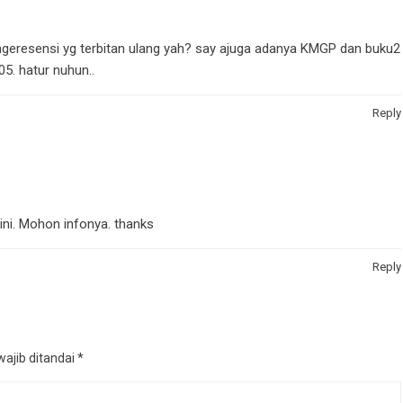
geresensi yg terbitan ulang yah? say ajuga adanya KMGP dan buku2
05. hatur nuhun..
Reply
ni. Mohon infonya. thanks
Reply
ajib ditandai
*