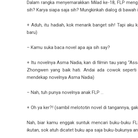
Dalam rangka menyemarakkan Milad ke-18, FLP mengge
sih? Karya siapa saja sih? Mungkinkah dialog di bawah
+ Aduh, itu hadiah, kok menarik banget sih! Tapi aku
baru)
– Kamu suka baca novel apa aja sih say?
+ Itu novelnya Asma Nadia, kan di filmin tau yang “As
Zhongwen yang baik hati. Andai ada cowok seperti i
mendekap novelnya Asma Nadia)
– Nah, tuh punya novelnya anak FLP …
+ Oh ya ker?! (sambil melototin novel di tangannya, ga
Nah, biar kamu enggak suntuk mencari buku-buku FL
ikutan, sok atuh dicatet buku apa saja buku-bukunya anak