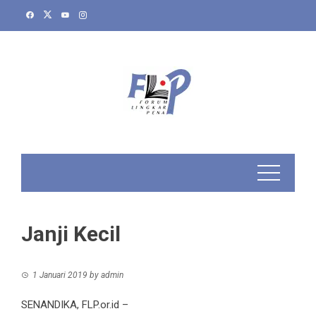
Skip
to
content
Janji Kecil
1 Januari 2019
by
admin
SENANDIKA, FLP.or.id –