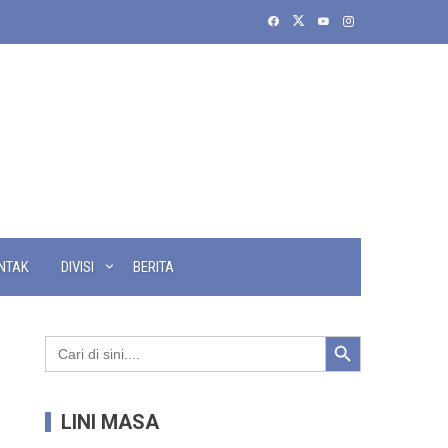
NTAK
DIVISI
BERITA
Search Button
Search
for:
LINI MASA