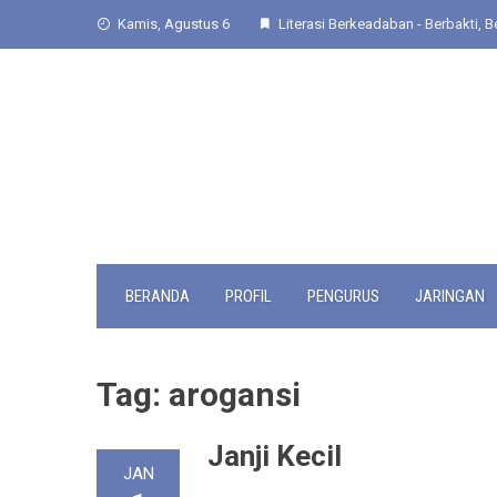
Skip
Kamis, Agustus 6
Literasi Berkeadaban - Berbakti, Be
to
content
BERANDA
PROFIL
PENGURUS
JARINGAN
Tag:
arogansi
Janji Kecil
JAN