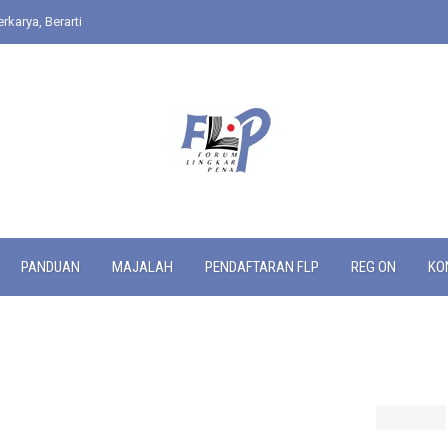
rkarya, Berarti
PANDUAN
MAJALAH
PENDAFTARAN FLP
REG ON
KO