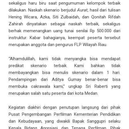
sekaligus haru biru saat pengumuman kelompok terbaik
dilakukan. Naskah skenario berjudul
Aurat
, hasil dari tulisan
Hening Wicara, Azka, Siti Zulbaidah, dan Qonitah Rifdah
Zahirah dinyatakan sebagai naskah terbaik, sekaligus
berhak memenangkan uang tunai senilai Rp 500.000 dari
instruktur. Kabar bahagianya, keempat peserta tersebut
merupakan anggota dan pengurus FLP Wilayah Riau.
“Alhamdulillah, kami tidak menyangka bisa mendapat
predikat skenario terbaik. Kami bahkan tidak
membayangkan bisa menulis skenario dalam 1 hari.
Pendampingan dari Aditya Gumay benar-benar bisa
membuka cakrawala kami,” ungkap Sri Raberti yang
merupakan salah satu peserta dari kota Medan.
Kegiatan diakhiri dengan penutupan langsung dari pihak
Pusat Pengembangan Perfilman Kementerian Pendidikan
dan Kebudayaan, yang diwakili Bapak Sanggupri selaku
Kepala Bidang Apresiasi dan Tenaga Perfilman. Pihak