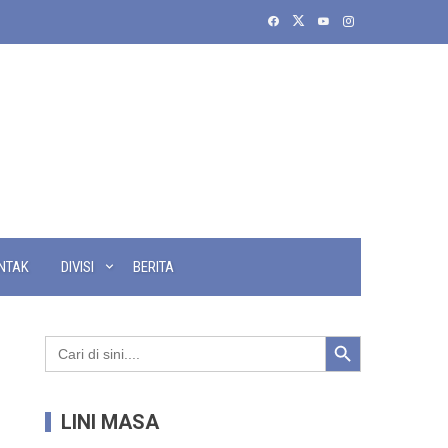
NTAK
DIVISI
BERITA
Search Button
Search
for:
LINI MASA