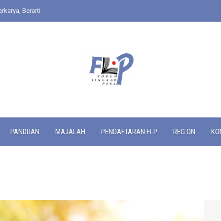
rkarya, Berarti
PANDUAN
MAJALAH
PENDAFTARAN FLP
REG ON
KO