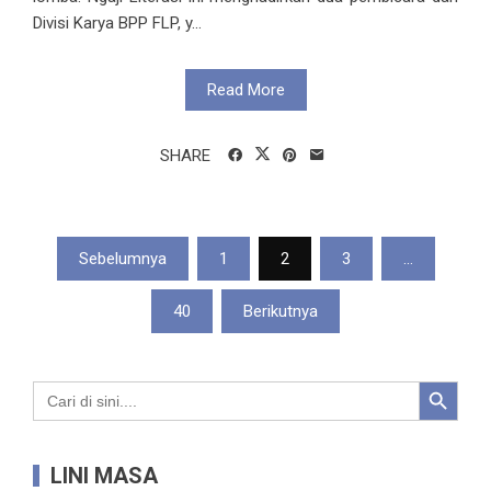
Divisi Karya BPP FLP, y...
Read More
SHARE
Paginasi
Sebelumnya
1
2
3
…
pos
40
Berikutnya
Search Button
Search
for:
LINI MASA