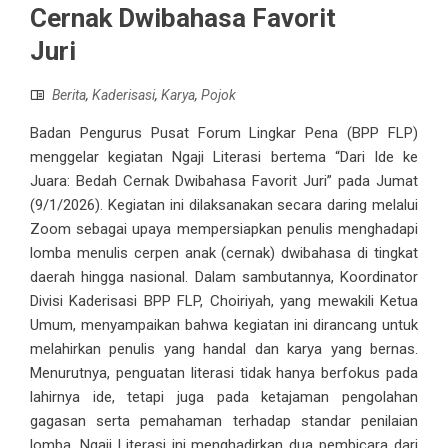
Cernak Dwibahasa Favorit
Juri
Berita
,
Kaderisasi
,
Karya
,
Pojok
Badan Pengurus Pusat Forum Lingkar Pena (BPP FLP)
menggelar kegiatan Ngaji Literasi bertema “Dari Ide ke
Juara: Bedah Cernak Dwibahasa Favorit Juri” pada Jumat
(9/1/2026). Kegiatan ini dilaksanakan secara daring melalui
Zoom sebagai upaya mempersiapkan penulis menghadapi
lomba menulis cerpen anak (cernak) dwibahasa di tingkat
daerah hingga nasional. Dalam sambutannya, Koordinator
Divisi Kaderisasi BPP FLP, Choiriyah, yang mewakili Ketua
Umum, menyampaikan bahwa kegiatan ini dirancang untuk
melahirkan penulis yang handal dan karya yang bernas.
Menurutnya, penguatan literasi tidak hanya berfokus pada
lahirnya ide, tetapi juga pada ketajaman pengolahan
gagasan serta pemahaman terhadap standar penilaian
lomba. Ngaji Literasi ini menghadirkan dua pembicara dari