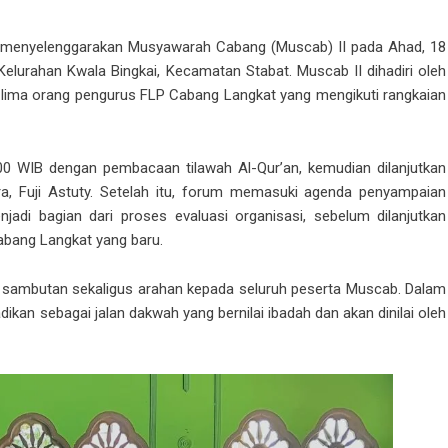
 menyelenggarakan Musyawarah Cabang (Muscab) II pada Ahad, 18
 Kelurahan Kwala Bingkai, Kecamatan Stabat. Muscab II dihadiri oleh
 lima orang pengurus FLP Cabang Langkat yang mengikuti rangkaian
.00 WIB dengan pembacaan tilawah Al-Qur’an, kemudian dilanjutkan
a, Fuji Astuty. Setelah itu, forum memasuki agenda penyampaian
adi bagian dari proses evaluasi organisasi, sebelum dilanjutkan
abang Langkat yang baru.
sambutan sekaligus arahan kepada seluruh peserta Muscab. Dalam
kan sebagai jalan dakwah yang bernilai ibadah dan akan dinilai oleh