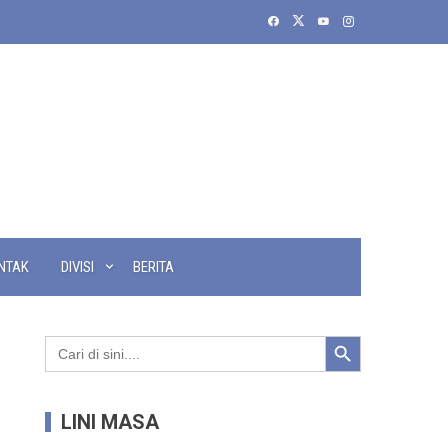
NTAK
DIVISI
BERITA
Search Button
Search
for:
LINI MASA