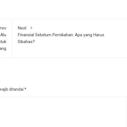
rev
Next
Alu
Finansial Sebelum Pernikahan: Apa yang Harus
ntuk
Dibahas?
iang
ajib ditandai
*