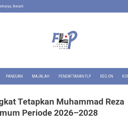
rkarya, Berarti
PANDUAN
MAJALAH
PENDAFTARAN FLP
REG ON
KO
ngkat Tetapkan Muhammad Reza
 Umum Periode 2026–2028