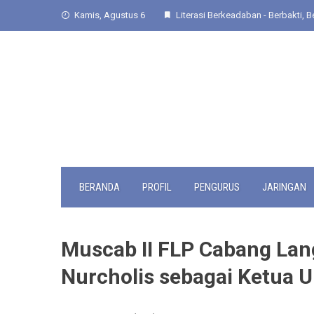
Skip
Kamis, Agustus 6
Literasi Berkeadaban - Berbakti, Be
to
content
BERANDA
PROFIL
PENGURUS
JARINGAN
Muscab II FLP Cabang La
Nurcholis sebagai Ketua