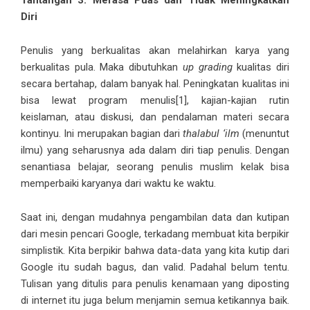
Tantangan 3: Merasa Puas dan Tidak Meningkatkan
Diri
Penulis yang berkualitas akan melahirkan karya yang
berkualitas pula. Maka dibutuhkan
up grading
kualitas diri
secara bertahap, dalam banyak hal. Peningkatan kualitas ini
bisa lewat program menulis
[1]
, kajian-kajian rutin
keislaman, atau diskusi, dan pendalaman materi secara
kontinyu. Ini merupakan bagian dari
thalabul ‘ilm
(menuntut
ilmu) yang seharusnya ada dalam diri tiap penulis. Dengan
senantiasa belajar, seorang penulis muslim kelak bisa
memperbaiki karyanya dari waktu ke waktu.
Saat ini, dengan mudahnya pengambilan data dan kutipan
dari mesin pencari Google, terkadang membuat kita berpikir
simplistik. Kita berpikir bahwa data-data yang kita kutip dari
Google itu sudah bagus, dan valid. Padahal belum tentu.
Tulisan yang ditulis para penulis kenamaan yang diposting
di internet itu juga belum menjamin semua ketikannya baik.