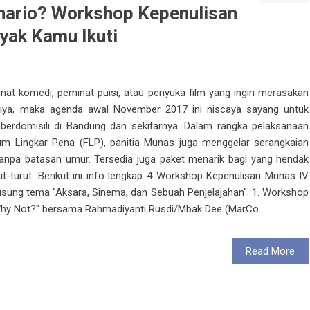
enario? Workshop Kepenulisan
yak Kamu Ikuti
mat komedi, peminat puisi, atau penyuka film yang ingin merasakan
a iya, maka agenda awal November 2017 ini niscaya sayang untuk
berdomisili di Bandung dan sekitarnya. Dalam rangka pelaksanaan
m Lingkar Pena (FLP), panitia Munas juga menggelar serangkaian
npa batasan umur. Tersedia juga paket menarik bagi yang hendak
t-turut. Berikut ini info lengkap 4 Workshop Kepenulisan Munas IV
sung tema "Aksara, Sinema, dan Sebuah Penjelajahan". 1. Workshop
g, Why Not?" bersama Rahmadiyanti Rusdi/Mbak Dee (MarCo...
Read More