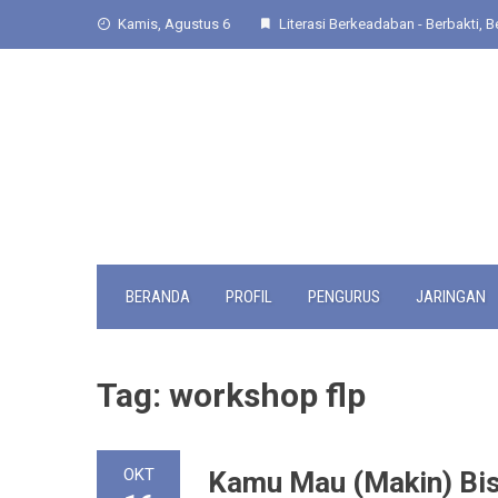
Skip
Kamis, Agustus 6
Literasi Berkeadaban - Berbakti, Be
to
content
BERANDA
PROFIL
PENGURUS
JARINGAN
Tag:
workshop flp
OKT
Kamu Mau (Makin) Bisa