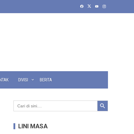
NTAK
DIVISI
BERITA
Search Button
Search
for:
LINI MASA