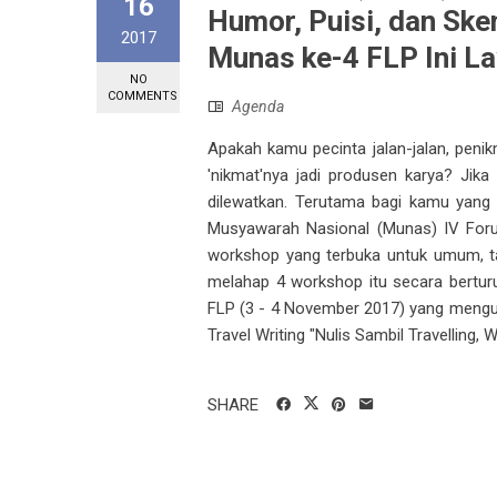
16
Humor, Puisi, dan Sk
2017
Munas ke-4 FLP Ini La
NO
COMMENTS
Agenda
Apakah kamu pecinta jalan-jalan, penik
'nikmat'nya jadi produsen karya? Jik
dilewatkan. Terutama bagi kamu yang 
Musyawarah Nasional (Munas) IV Foru
workshop yang terbuka untuk umum, ta
melahap 4 workshop itu secara berturu
FLP (3 - 4 November 2017) yang mengu
Travel Writing "Nulis Sambil Travellin
SHARE