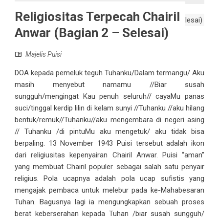
Religiositas Terpecah Chairil
Anwar (Bagian 2 – Selesai)
Majelis Puisi
DOA kepada pemeluk teguh Tuhanku/Dalam termangu/ Aku
masih menyebut namamu //Biar susah
sungguh/mengingat Kau penuh seluruh// cayaMu panas
suci/tinggal kerdip lilin di kelam sunyi //Tuhanku //aku hilang
bentuk/remuk//Tuhanku//aku mengembara di negeri asing
// Tuhanku /di pintuMu aku mengetuk/ aku tidak bisa
berpaling. 13 November 1943 Puisi tersebut adalah ikon
dari religiusitas kepenyairan Chairil Anwar. Puisi “aman”
yang membuat Chairil populer sebagai salah satu penyair
religius. Pola ucapnya adalah pola ucap sufistis yang
mengajak pembaca untuk melebur pada ke-Mahabesaran
Tuhan. Bagusnya lagi ia mengungkapkan sebuah proses
berat keberserahan kepada Tuhan /biar susah sungguh/