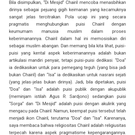
Bila disimpulkan, “Di Mesjid” Chairil mencoba menasbihkan
dirinya sebagai pejuang gigih keimanan yang kecamuknya
sangat jelas tercitrakan. Pola ucap ini yang secara
pragmatis menghubungkan puisi Chairil dengan
keumumam manusia muslim dalam proses
keberimanannya. Chairil dalam hal ini memosisikan diri
sebagai muslim abangan. Dan memang bila kita lihat, puisi-
puisi yang kental aspek keberimanannya adalah bukan
artikulasi mandiri penyair, tetapi puisi-puisi dedikasi. “Doa”
ia dedikasikan untuk para pemegang teguh (yang bisa jadi
bukan Chairil) dan “Isa” ia dedikasikan untuk nasrani sejati
(yang jelas-jelas bukan dirinya). Jadi, bila dipetakan, puisi
“Doa” dan “Isa” adalah puisi publik dengan akupublik
(meminjam istilah Agus R. Sardjono) sedangkan puisi
“Sorga” dan “Di Mesjid” adalah puisi dengan akulirik yang
mengacu pada Chairil. Namun, keempat puisi tersebut telah
menjadi ikon Chairil, terutama “Doa” dan “Isa”. Karenanya,
saya membaca bahwa religiositas Chairil adalah religiusitas
terpecah karena aspek pragmatisme kepengarangannya.