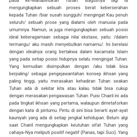
pada ke-Mahabesaran Tuhan. Bagusnya lagi ia
mengungkapkan sebuah proses berat keberserahan
kepada Tuhan /biar susah sungguh/ mengingat Kau penuh
seluruh/ sebuah prose yang dialami oleh manusia pada
umumnya. Namun, ia juga mengungkapkan sebuah posisi
ideal keberagamaan sebagai nilai ekstase, yaitu: /dalam
termangu/ aku masih menyebutkan namamu/. Ini berelasi
dengan idealnya orang bertakwa dalam kacamata Islam
yang pada setiap posisi hidupnya selalu mengingat Tuhan.
Yang kemudian disimpulkan dengan /aku tidak bisa
berpaling/ sebagai pengejawantahan konsep ikhsan yang
paling tinggi, yaitu merasakan kehadiran Tuhan seakan
Tuhan ada di sekitar kita atau kalau tidak bisa cukup
dengan merasakan pengawasan Tuhan. Puisi Chairil ini ada
pada tingkat ikhsan yang pertama, walaupun dimetaforkan
dengan kata di pintumu. Pintu di sini bisa berarti ayat-ayat
kauniyah yang ada di setiap jengkal kehidupan. Belum algi
saat Chairil mengungkapkan keutuhan sifat Tuhan yang
cahaya-Nya meliputi positif negatif (Panas, tapi Suci). Yang