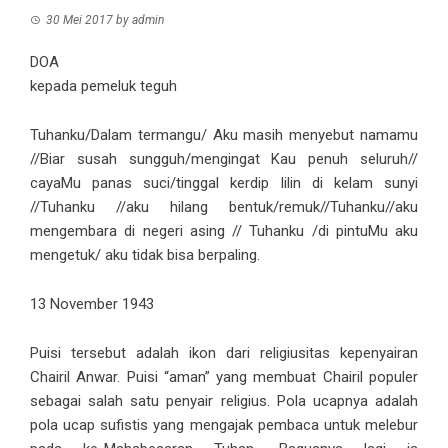
30 Mei 2017
by
admin
DOA
kepada pemeluk teguh
Tuhanku/Dalam termangu/ Aku masih menyebut namamu
//Biar susah sungguh/mengingat Kau penuh seluruh//
cayaMu panas suci/tinggal kerdip lilin di kelam sunyi
//Tuhanku //aku hilang bentuk/remuk//Tuhanku//aku
mengembara di negeri asing // Tuhanku /di pintuMu aku
mengetuk/ aku tidak bisa berpaling.
13 November 1943
Puisi tersebut adalah ikon dari religiusitas kepenyairan
Chairil Anwar. Puisi “aman” yang membuat Chairil populer
sebagai salah satu penyair religius. Pola ucapnya adalah
pola ucap sufistis yang mengajak pembaca untuk melebur