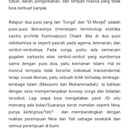
tubuh, darah, pengorbanan, dan simpati massa yang tidak
bisa berbuat banyak.
Adapun dua puisi yang lain “Sorga” dan “Di Mesjid” adalah
puisi-puisi liberasinya (meminjam terminologi estetika
sastra profetik Kuntowijoyo) Chairil. Bila di dua puisi
sebelumnya ia seperti pasrah pada agama, keimanan, dan
simbol-simbolnya. Pada sorga, justru ada semacam
gugatan sarkastis atas simbol-simbol yang sumbernya
sama dengan puisi doa, yaitu keimanan Islami. Hal ini
muncul ternyata tidak bersifat individual transendental,
tetapi sosial-liberasi, yaitu sebuah kritik terhadap lembaga-
lembaga Islam (Masyumi dan Muhammadiah). Ia bahkan
dengan sinis mempertanyakan konsep sorga dan bidadari
tersebut, Lagi siapa bisa mengatakan pasti /Di situ
memang ada bidari/Suaranya berat menelan seperti Nina,
punya kerlingnya/Yati? . dan membandingkan dengan
realitas perempuan Nina dan Yati sebagai sinekdok dari
semua perempuan di bumi.